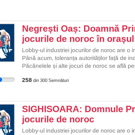
Negrești Oaș: Doamnă Prim
jocurile de noroc în orașul
Lobby-ul industriei jocurilor de noroc are o 
Până acum, toleranța autorităților față de in
Păcănelele și alte jocuri de noroc se află pest
blocului în care locuim. Nu e de mirare că 
258
din
300
Semnături
după Statele Unite în ce privește numărul de
Deși românii reprezintă 0,24% din populația
3,1% din cifra totală online pe plan mondial.
români a jucat la păcănele. Aproape 25% din
SIGHISOARA: Domnule Prim
înainte să împlinească 14 ani. Este timpul să
jocurile de noroc
generația fără păcănele la colț de bloc. [3] 
2025 românii au jucat circa 1,1 miliarde eur
Lobby-ul industriei jocurilor de noroc are o 