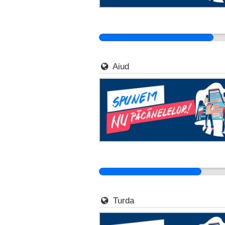
Aiud
Turda