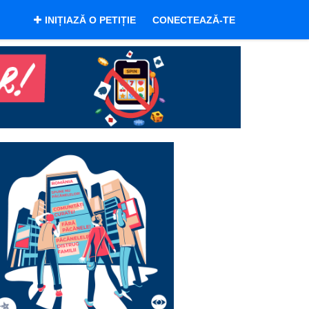
INIȚIAZĂ O PETIȚIE
CONECTEAZĂ-TE