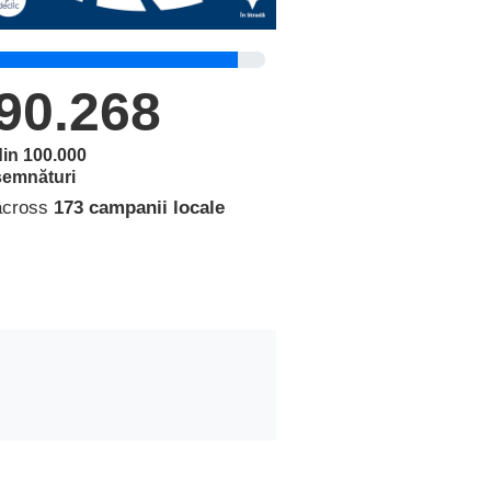
90.268
din 100.000
semnături
across
173 campanii locale