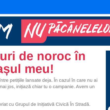
uri de noroc în
așul meu!
re petițiile lansate deja. În cazul în care nu ai
e mai jos, inițiază chiar tu o campanie. Avem un
at cu Grupul de Inițiativă Civică În Stradă.