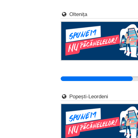
Oltenița
Popești-Leordeni