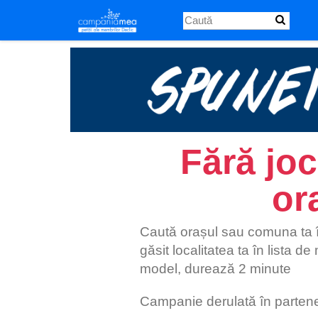
Skip
to
main
content
Fără joc
or
Caută orașul sau comuna ta înt
găsit localitatea ta în lista d
model, durează 2 minute
Campanie derulată în parteneri