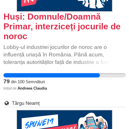
Huși: Domnule/Doamnă
Primar, interziceți jocurile de
noroc
Lobby-ul industriei jocurilor de noroc are o
influență uriașă în România. Până acum,
toleranța autorităților față de industrie a fost
aproape totală. Păcănelele și alte jocuri de noroc
se află peste tot, chiar și la parterul blocului în
79
din
100
Semnături
care locuim. Nu e de mirare că România ocupă
Andreea Claudia
Inițiat de
locul 2 în lume după Statele Unite în ce privește
numărul de cazinouri autorizate. [1] Deși românii
Târgu Neamț
reprezintă 0,24% din populația lumii, din România
se joacă 3,1% din cifra totală online pe plan
mondial. [2] 1 din 4 adolescenți români a jucat la