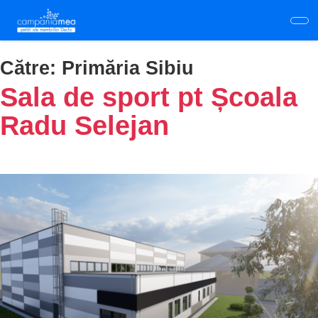
Skip
to
main
content
Către:
Primăria Sibiu
Sala de sport pt Școala
Radu Selejan