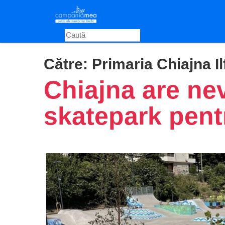
Skip
to
main
content
Către:
Primaria Chiajna Il
Chiajna are ne
skatepark pentr