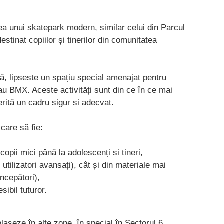
irea unui skatepark modern, similar celui din Parcul
estinat copiilor și tinerilor din comunitatea
că, lipsește un spațiu special amenajat pentru
sau BMX. Aceste activități sunt din ce în ce mai
merită un cadru sigur și adecvat.
care să fie:
 copii mici până la adolescenți și tineri,
 utilizatori avansați), cât și din materiale mai
începători),
sibil tuturor.
plaseze în alte zone, în special în Sectorul 6,