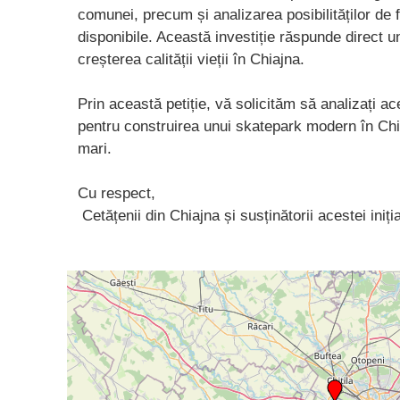
comunei, precum și analizarea posibilităților de 
disponibile. Această investiție răspunde direct un
creșterea calității vieții în Chiajna.
Prin această petiție, vă solicităm să analizați 
pentru construirea unui skatepark modern în Chia
mari.
Cu respect,
Cetățenii din Chiajna și susținătorii acestei iniți