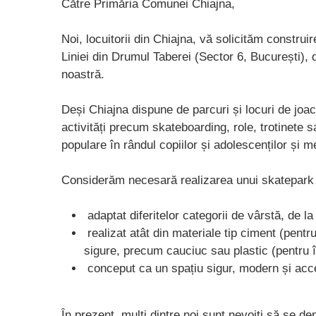
Către Primăria Comunei Chiajna,
Noi, locuitorii din Chiajna, vă solicităm constru
Liniei din Drumul Taberei (Sector 6, București), d
noastră.
Deși Chiajna dispune de parcuri și locuri de joa
activități precum skateboarding, role, trotinete 
populare în rândul copiilor și adolescenților și 
Considerăm necesară realizarea unui skatepark 
adaptat diferitelor categorii de vârstă, de la
realizat atât din materiale tip ciment (pentru
sigure, precum cauciuc sau plastic (pentru 
conceput ca un spațiu sigur, modern și acce
În prezent, mulți dintre noi sunt nevoiți să se de