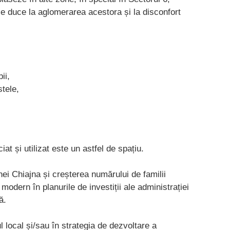
 ce duce la aglomerarea acestora și la disconfort
pii,
stele,
at și utilizat este un astfel de spațiu.
i Chiajna și creșterea numărului de familii
odern în planurile de investiții ale administrației
ă.
l local și/sau în strategia de dezvoltare a