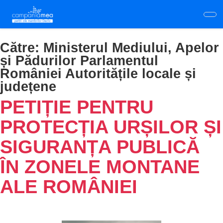
Skip
to
main
content
Către:
Ministerul Mediului, Apelor
și Pădurilor Parlamentul
României Autoritățile locale și
județene
PETIȚIE PENTRU
PROTECȚIA URȘILOR ȘI
SIGURANȚA PUBLICĂ
ÎN ZONELE MONTANE
ALE ROMÂNIEI