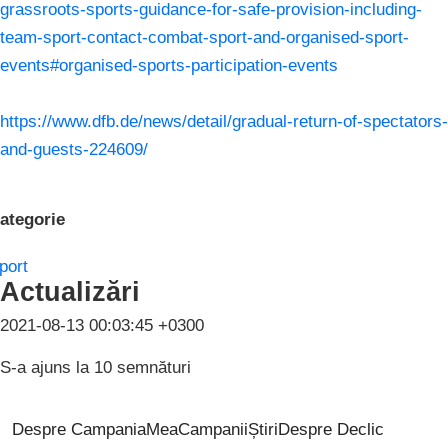
grassroots-sports-guidance-for-safe-provision-including-
team-sport-contact-combat-sport-and-organised-sport-
events#organised-sports-participation-events
https://www.dfb.de/news/detail/gradual-return-of-spectators-
and-guests-224609/
ategorie
port
Actualizări
2021-08-13 00:03:45 +0300
S-a ajuns la 10 semnături
Despre CampaniaMea
Campanii
Știri
Despre Declic