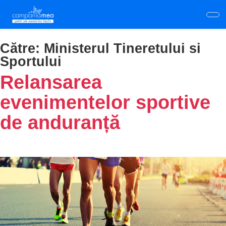
Skip
to
main
content
Către:
Ministerul Tineretului si
Sportului
Relansarea
evenimentelor sportive
de anduranță