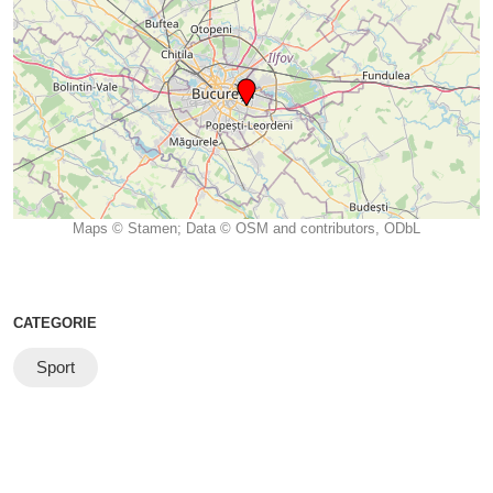
Maps © Stamen; Data © OSM and contributors, ODbL
CATEGORIE
Sport