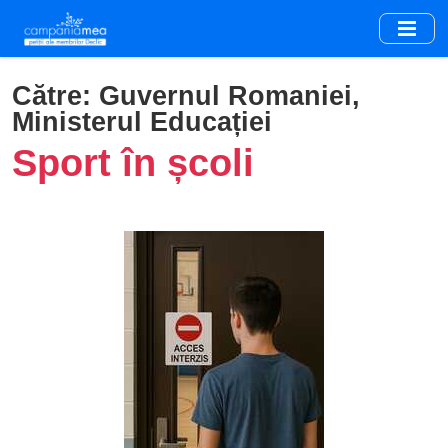
Skip
to
main
content
Către:
Guvernul Romaniei,
Ministerul Educației
Sport în școli