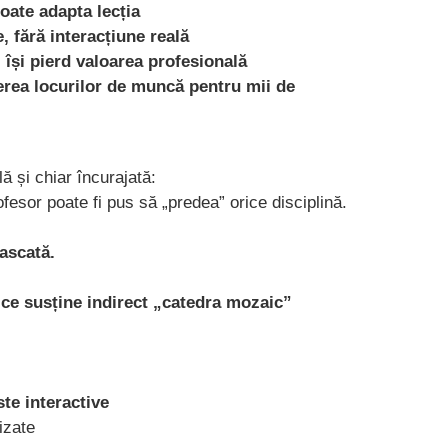
poate adapta lecția
e, fără interacțiune reală
i își pierd valoarea profesională
rea locurilor de muncă pentru mii de
ă și chiar încurajată:
rofesor poate fi pus să „predea” orice disciplină.
mascată.
e susține indirect „catedra mozaic”
ste interactive
izate