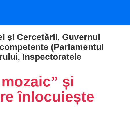
i și Cercetării, Guvernul
ii competente (Parlamentul
ului, Inspectoratele
mozaic” și
are înlocuiește