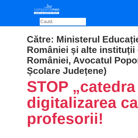
Skip
to
main
content
Către:
Ministerul Educație
României și alte instituț
României, Avocatul Popor
Școlare Județene)
STOP „catedra 
digitalizarea c
profesorii!