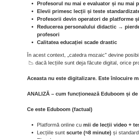
Profesorul nu mai e evaluator și nu mai 
Elevii primesc lecții și teste standardizat
Profesorii devin operatori de platforme ș
Reducerea personalului didactic → pierde
profesori
Calitatea educației scade drastic
În acest context, „catedra mozaic” devine posibil
📉 dacă lecțiile sunt deja făcute digital, orice p
Aceasta nu este digitalizare. Este înlocuire 
ANALIZĂ – cum funcționează Eduboom și de c
Ce este Eduboom (factual)
Platformă online cu
mii de lecții video + te
Lecțiile sunt
scurte (≈8 minute)
și standard