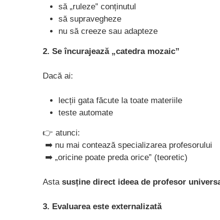
să „ruleze” conținutul
să supravegheze
nu să creeze sau adapteze
2. Se încurajează „catedra mozaic”
Dacă ai:
lecții gata făcute la toate materiile
teste automate
👉 atunci:
➡️ nu mai contează specializarea profesorului
➡️ „oricine poate preda orice” (teoretic)
Asta
susține direct ideea de profesor univers
3. Evaluarea este externalizată