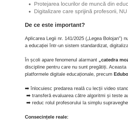
Protejarea locurilor de muncă din educ
Digitalizare care sprijină profesorii, NU 
De ce este important?
Aplicarea Legii nr. 141/2025 („Legea Bolojan”) 
a educației într-un sistem standardizat, digitaliz
În școli apare fenomenul alarmant
„catedra mo
discipline pentru care nu sunt pregătiți. Aceasta 
platformele digitale educaționale, precum
Edub
➡️ înlocuiesc predarea reală cu lecții video stan
➡️ transferă evaluarea către algoritmi și teste 
➡️ reduc rolul profesorului la simplu supraveghe
Consecințele reale: