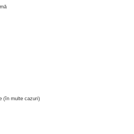
ormă
te (în multe cazuri)