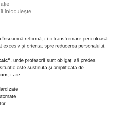
ație
îi înlocuiește
nu înseamnă reformă, ci o transformare periculoasă
at excesiv și orientat spre reducerea personalului.
zaic”
, unde profesorii sunt obligați să predea
situație este susținută și amplificată de
oom
, care:
dardizate
automate
tor