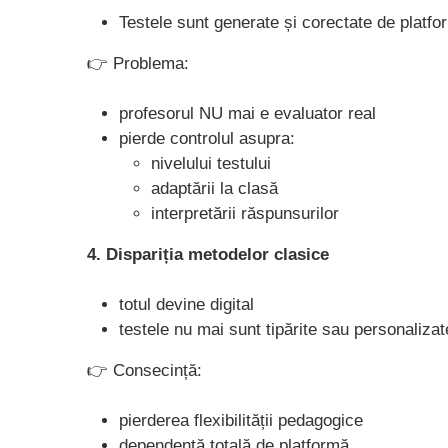
Testele sunt generate și corectate de platf
👉 Problema:
profesorul NU mai e evaluator real
pierde controlul asupra:
nivelului testului
adaptării la clasă
interpretării răspunsurilor
4. Dispariția metodelor clasice
totul devine digital
testele nu mai sunt tipărite sau personaliza
👉 Consecință:
pierderea flexibilității pedagogice
dependență totală de platformă