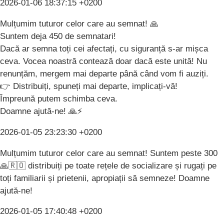
2026-01-06 18:37:15 +0200
Mulțumim tuturor celor care au semnat! 🙏
Suntem deja 450 de semnatari!
Dacă ar semna toți cei afectați, cu siguranță s-ar mișca
ceva. Vocea noastră contează doar dacă este unită! Nu
renunțăm, mergem mai departe până când vom fi auziți.
👉 Distribuiți, spuneți mai departe, implicați-vă!
Împreună putem schimba ceva.
Doamne ajută-ne! 🙏⚡
2026-01-05 23:23:30 +0200
Mulțumim tuturor celor care au semnat! Suntem peste 300
🙏🇷🇴 distribuiți pe toate rețele de socializare și rugați pe
toți familiarii și prietenii, apropiații să semneze! Doamne
ajută-ne!
2026-01-05 17:40:48 +0200