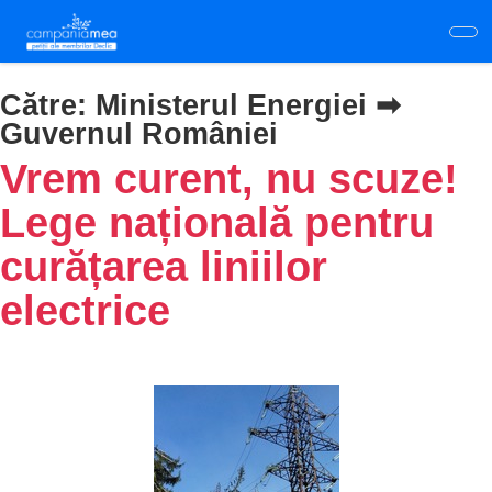
Skip
to
main
content
Către:
Ministerul Energiei ➡
Guvernul României
Vrem curent, nu scuze!
Lege națională pentru
curățarea liniilor
electrice