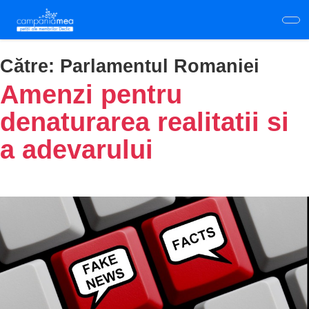
Skip
to
main
content
Către:
Parlamentul Romaniei
Amenzi pentru
denaturarea realitatii si
a adevarului