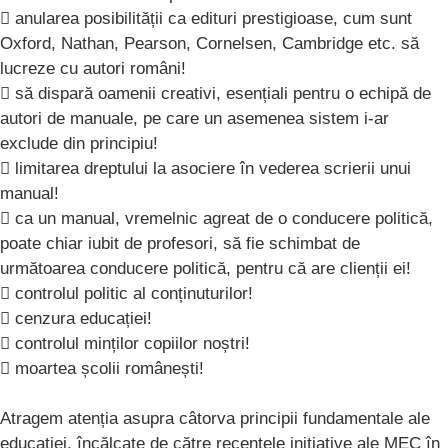
 anularea posibilității ca edituri prestigioase, cum sunt
Oxford, Nathan, Pearson, Cornelsen, Cambridge etc. să
lucreze cu autori români!
 să dispară oamenii creativi, esențiali pentru o echipă de
autori de manuale, pe care un asemenea sistem i-ar
exclude din principiu!
 limitarea dreptului la asociere în vederea scrierii unui
manual!
 ca un manual, vremelnic agreat de o conducere politică,
poate chiar iubit de profesori, să fie schimbat de
următoarea conducere politică, pentru că are clienții ei!
 controlul politic al conținuturilor!
 cenzura educației!
 controlul minților copiilor noștri!
 moartea școlii românești!
Atragem atenția asupra câtorva principii fundamentale ale
educației, încălcate de către recentele inițiative ale MEC în