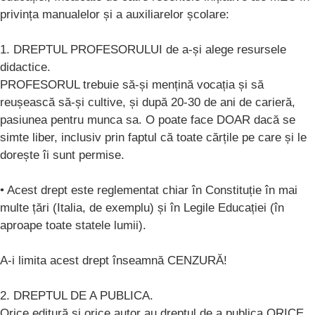
privința manualelor și a auxiliarelor școlare:
1. DREPTUL PROFESORULUI de a-și alege resursele
didactice.
PROFESORUL trebuie să-și mențină vocația și să
reușească să-și cultive, și după 20-30 de ani de carieră,
pasiunea pentru munca sa. O poate face DOAR dacă se
simte liber, inclusiv prin faptul că toate cărțile pe care și le
dorește îi sunt permise.
• Acest drept este reglementat chiar în Constituție în mai
multe țări (Italia, de exemplu) și în Legile Educației (în
aproape toate statele lumii).
A-i limita acest drept înseamnă CENZURĂ!
2. DREPTUL DE A PUBLICA.
Orice editură și orice autor au dreptul de a publica ORICE