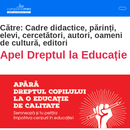
Skip
to
main
content
Către:
Cadre didactice, părinți,
elevi, cercetători, autori, oameni
de cultură, editori
Apel Dreptul la Educație