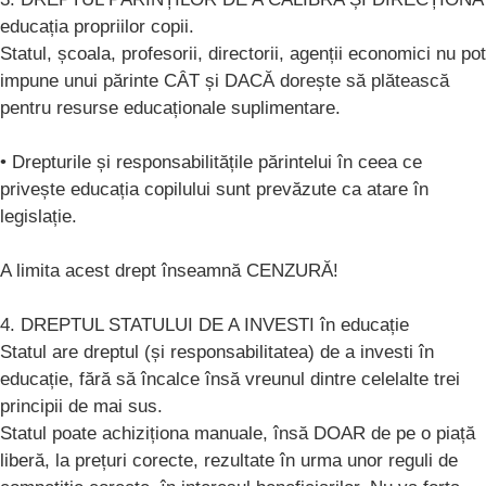
educația propriilor copii.
Statul, școala, profesorii, directorii, agenții economici nu pot
impune unui părinte CÂT și DACĂ dorește să plătească
pentru resurse educaționale suplimentare.
• Drepturile și responsabilitățile părintelui în ceea ce
privește educația copilului sunt prevăzute ca atare în
legislație.
A limita acest drept înseamnă CENZURĂ!
4. DREPTUL STATULUI DE A INVESTI în educație
Statul are dreptul (și responsabilitatea) de a investi în
educație, fără să încalce însă vreunul dintre celelalte trei
principii de mai sus.
Statul poate achiziționa manuale, însă DOAR de pe o piață
liberă, la prețuri corecte, rezultate în urma unor reguli de