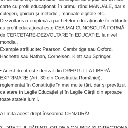
carte cu profil educațional: în primul rând MANUALE, dar și
culegeri, ghiduri și metodici, manuale digitale etc.
Dezvoltarea complexă a pachetelor educaționale în editurile
cu profil educațional este CEA MAI CUNOSCUTĂ FORMĂ
de CERCETARE-DEZVOLTARE în EDUCAȚIE, la nivel
mondial.
Exemple strălucite: Pearson, Cambridge sau Oxford,
Hachette sau Nathan, Cornelsen, Klett sau Springer.
• Acest drept este derivat din DREPTUL LA LIBERĂ
EXPRIMARE (Art. 30 din Constituția României),
reglementat în Constituție în mai multe țări, dar și prevăzut
ca atare în Legile Educației și în Legile Cărții din aproape
toate statele lumii.
A limita acest drept înseamnă CENZURĂ!
3. DREPTUL PĂRINȚILOR DE A CALIBRA ȘI DIRECȚIONA