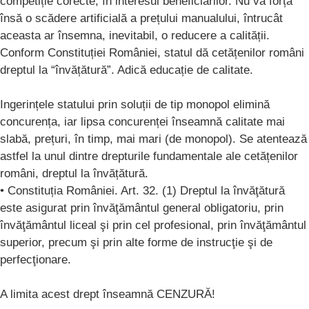
competiție corecte, în interesul beneficiarilor. Nu va forța
însă o scădere artificială a prețului manualului, întrucât
aceasta ar însemna, inevitabil, o reducere a calității.
Conform Constituției României, statul dă cetățenilor români
dreptul la “învățătură”. Adică educație de calitate.
Ingerințele statului prin soluții de tip monopol elimină
concurența, iar lipsa concurenței înseamnă calitate mai
slabă, prețuri, în timp, mai mari (de monopol). Se atentează
astfel la unul dintre drepturile fundamentale ale cetățenilor
români, dreptul la învățătură.
• Constituția României. Art. 32. (1) Dreptul la învăţătură
este asigurat prin învăţământul general obligatoriu, prin
învăţământul liceal şi prin cel profesional, prin învăţământul
superior, precum şi prin alte forme de instrucţie şi de
perfecţionare.
A limita acest drept înseamnă CENZURĂ!