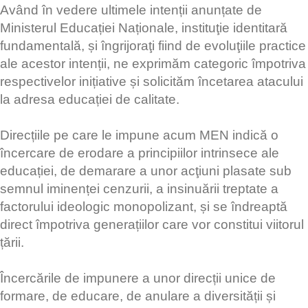
Având în vedere ultimele intenții anunțate de
Ministerul Educației Naționale, instituţie identitară
fundamentală, și îngrijoraţi fiind de evoluţiile practice
ale acestor intenții, ne exprimăm categoric împotriva
respectivelor inițiative și solicităm încetarea atacului
la adresa educației de calitate.
Direcțiile pe care le impune acum MEN indică o
încercare de erodare a principiilor intrinsece ale
educației, de demarare a unor acţiuni plasate sub
semnul iminenței cenzurii, a insinuării treptate a
factorului ideologic monopolizant, și se îndreaptă
direct împotriva generațiilor care vor constitui viitorul
țării.
Încercările de impunere a unor direcții unice de
formare, de educare, de anulare a diversității și