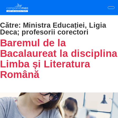
Skip
to
main
content
Către:
Ministra Educației, Ligia
Deca; profesorii corectori
Baremul de la
Bacalaureat la disciplina
Limba și Literatura
Română