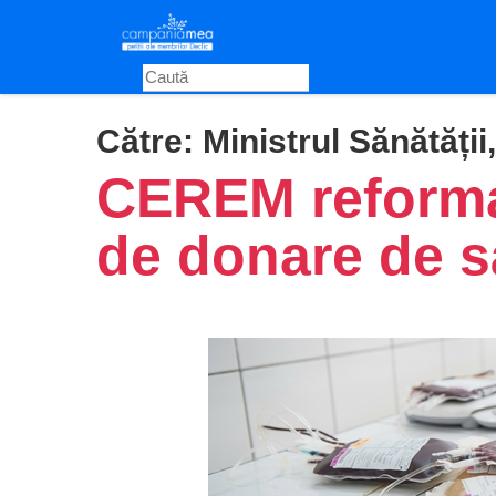
Skip
to
main
content
Către:
Ministrul Sănătății
CEREM reforma
de donare de 