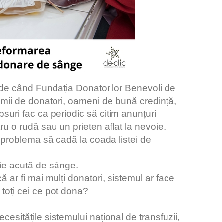
de când Fundația Donatorilor Benevoli de
i de donatori, oameni de bună credință,
ipsuri fac ca periodic să citim anunțuri
ru o rudă sau un prieten aflat la nevoie.
problema să cadă la coada listei de
oie acută de sânge.
 ar fi mai mulți donatori, sistemul ar face
 toți cei ce pot dona?
cesitățile sistemului național de transfuzii,