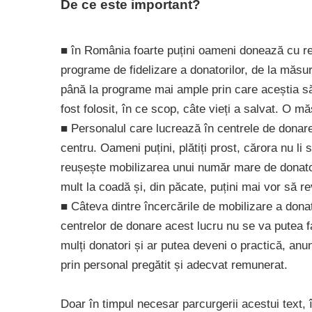
De ce este important?
■ în România foarte puțini oameni donează cu re
programe de fidelizare a donatorilor, de la măsur
până la programe mai ample prin care aceștia să 
fost folosit, în ce scop, câte vieți a salvat. O 
■ Personalul care lucrează în centrele de donare
centru. Oameni puțini, plătiți prost, cărora nu li
reușește mobilizarea unui număr mare de donator
mult la coadă și, din păcate, puțini mai vor să r
■ Câteva dintre încercările de mobilizare a donat
centrelor de donare acest lucru nu se va putea 
mulți donatori și ar putea deveni o practică, anu
prin personal pregătit și adecvat remunerat.
Doar în timpul necesar parcurgerii acestui text,