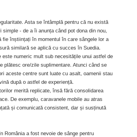
gularitate. Asta se întâmplă pentru că nu există
i simple - de a îi anunța când pot dona din nou,
fie înștiințați în momentul în care sângele lor a
măsură similară se aplică cu succes în Suedia.
 este numeric mult sub necesitățile unui astfel de
 se plătesc ore/zile suplimentare. Atunci când se
i aceste centre sunt luate cu asalt, oamenii stau
evină după o astfel de experiență.
orilor merită replicate, însă fără consolidarea
face. De exemplu, caravanele mobile au atras
nțată și comunicată consistent, dar și susținută
 în România a fost nevoie de sânge pentru