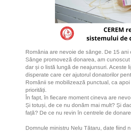
România are nevoie de sânge. De 15 ani 
Sânge promoveză donarea, am cunoscut mi
dar și o listă lungă de neajunsuri. Aceste l
disperate care cer ajutorul donatorilor pent
Românii se mobilizează punctual, ca apoi 
priorități.
În fapt, în fiecare moment cineva are nev
Și totuși, de ce nu donăm mai mult? Și dacă
față? De ce nu revin în centrele de donare
Domnule ministru Nelu Tătaru, date fiind ne