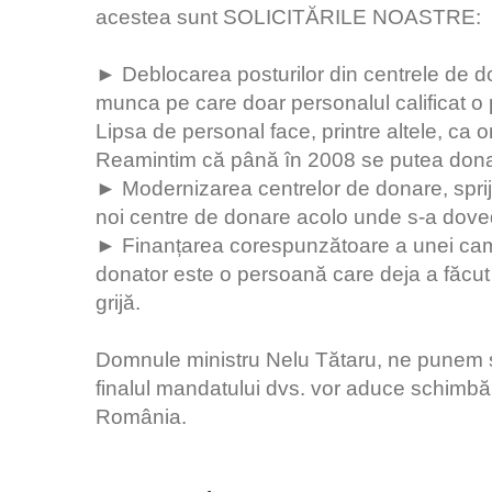
acestea sunt SOLICITĂRILE NOASTRE:
► Deblocarea posturilor din centrele de do
munca pe care doar personalul calificat o 
Lipsa de personal face, printre altele, ca o
Reamintim că până în 2008 se putea dona
► Modernizarea centrelor de donare, sprij
noi centre de donare acolo unde s-a dovedi
► Finanțarea corespunzătoare a unei camp
donator este o persoană care deja a făcut 
grijă.
Domnule ministru Nelu Tătaru, ne punem s
finalul mandatului dvs. vor aduce schimbăr
România.