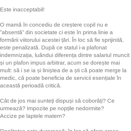
Este inacceptabil!
O mamă în concediu de creștere copil nu e
”absentă” din societate ci este în prima linie a
formării viitorului acestei țări. În loc să fie sprijinită,
este penalizată. După ce statul i-a plafonat
indemnizația, luândui diferența dintre salariul muncit
și un plafon impus arbitrar, acum se dorește mai
mult: să i se ia și liniștea de a ști că poate merge la
medic, că poate beneficia de servicii esențiale în
această perioadă critică.
Cât de jos mai sunteți dispuși să coborâți? Ce
urmează? Impozite pe nopțile nedormite?
Accize pe laptele matern?