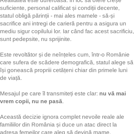
Realitatea este dureroasă: în loc să ofere creșe
suficiente, personal calificat și condiții decente,
statul obligă părinții - mai ales mamele - să-și
sacrifice ani intregi de carieră pentru a asigura un
mediu sigur copilului lor. Iar când fac acest sacrificiu,
sunt pedepsite, nu sprijinite.
Este revoltător și de neînțeles cum, într-o Românie
care sufera de scădere demografică, statul alege să
își gonească propriii cetățeni chiar din primele luni
de viață.
Mesajul pe care îl transmiteți este clar:
nu vă mai
vrem copii, nu ne pasă
.
Această decizie ignora complet nevoile reale ale
familiilor din România și duce un atac direct la
adresa femeilor care aleg să devină mame.