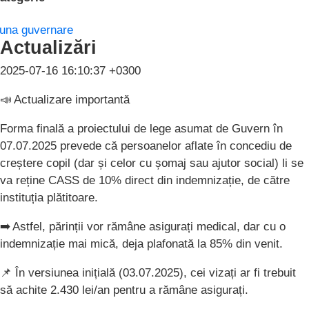
una guvernare
Actualizări
2025-07-16 16:10:37 +0300
📣 Actualizare importantă
Forma finală a proiectului de lege asumat de Guvern în
07.07.2025 prevede că persoanelor aflate în concediu de
creștere copil (dar și celor cu șomaj sau ajutor social) li se
va reține CASS de 10% direct din indemnizație, de către
instituția plătitoare.
➡️ Astfel, părinții vor rămâne asigurați medical, dar cu o
indemnizație mai mică, deja plafonată la 85% din venit.
📌 În versiunea inițială (03.07.2025), cei vizați ar fi trebuit
să achite 2.430 lei/an pentru a rămâne asigurați.