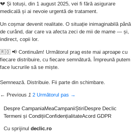
💔 Și totuși, din 1 august 2025, vei fi fără asigurare
medicală și ai nevoie urgentă de tratament.
Un coșmar devenit realitate. O situație inimaginabilă până
de curând, dar care va afecta zeci de mii de mame — și,
indirect, copii lor.
🇷🇴 📢 Continuăm! Următorul prag este mai aproape cu
fiecare distribuire, cu fiecare semnătură. Împreună putem
face lucrurile să se miște.
Semnează. Distribuie. Fii parte din schimbare.
← Previous
1
2
Următorul pas →
Despre CampaniaMea
Campanii
Știri
Despre Declic
Termeni și Condiții
Confidențialitate
Acord GDPR
Cu sprijinul
declic.ro