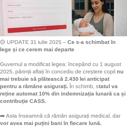
🟡 UPDATE 31 iulie 2025 –
Ce s-a schimbat în
lege și ce cerem mai departe
Guvernul a modificat legea: începând cu 1 august
2025, părinții aflați în concediu de creștere copil
nu
mai trebuie să plătească 2.430 lei anticipat
pentru a rămâne asigurați.
În schimb, s
tatul va
reține automat 10% din indemnizația lunară ca și
contribuție CASS.
➡️ Asta înseamnă că rămân asigurați medical, dar
vor avea mai puțini bani în fiecare lună.