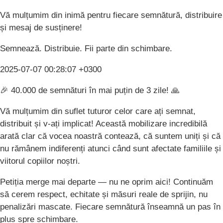
Vă mulțumim din inimă pentru fiecare semnătură, distribuire
și mesaj de susținere!
Semnează. Distribuie. Fii parte din schimbare.
2025-07-07 00:28:07 +0300
🎉 40.000 de semnături în mai puțin de 3 zile! 🙏
Vă mulțumim din suflet tuturor celor care ați semnat,
distribuit și v-ați implicat! Această mobilizare incredibilă
arată clar că vocea noastră contează, că suntem uniți și că
nu rămânem indiferenți atunci când sunt afectate familiile și
viitorul copiilor noștri.
Petiția merge mai departe — nu ne oprim aici! Continuăm
să cerem respect, echitate și măsuri reale de sprijin, nu
penalizări mascate. Fiecare semnătură înseamnă un pas în
plus spre schimbare.