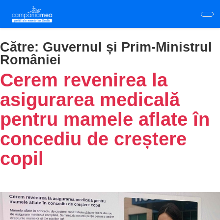
Skip
to
main
content
Către:
Guvernul și Prim-Ministrul
României
Cerem revenirea la
asigurarea medicală
pentru mamele aflate în
concediu de creștere
copil