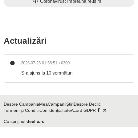
Coronavirus: Împreună reușim!
Actualizări
2026-07-25 01:58:51 +0300
S-a ajuns la 10 semnături
Despre CampaniaMea
Campanii
Știri
Despre Declic
Termeni și Condiții
Confidențialitate
Acord GDPR
Cu sprijinul
declic.ro