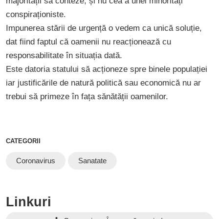
majorității să conteze, și nu cea a unei minorități
conspiraționiste.
Impunerea stării de urgență o vedem ca unică soluție,
dat fiind faptul că oamenii nu reacționează cu
responsabilitate în situația dată.
Este datoria statului să acționeze spre binele populației
iar justificările de natură politică sau economică nu ar
trebui să primeze în fața sănătății oamenilor.
CATEGORII
Coronavirus
Sanatate
Linkuri