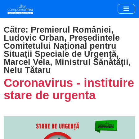
Skip
to
main
content
Către:
Premierul României,
Ludovic Orban, Președintele
Comitetului Național pentru
Situații Speciale de Urgență,
Marcel Vela, Ministrul Sănătății,
Nelu Tătaru
Coronavirus - instituire
stare de urgenta