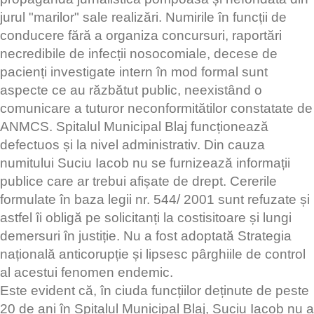
jurul "marilor" sale realizări. Numirile în funcții de
conducere fără a organiza concursuri, raportări
necredibile de infecții nosocomiale, decese de
pacienți investigate intern în mod formal sunt
aspecte ce au răzbătut public, neexistând o
comunicare a tuturor neconformitătilor constatate de
ANMCS. Spitalul Municipal Blaj funcționează
defectuos și la nivel administrativ. Din cauza
numitului Suciu Iacob nu se furnizează informații
publice care ar trebui afișate de drept. Cererile
formulate în baza legii nr. 544/ 2001 sunt refuzate și
astfel îi obligă pe solicitanți la costisitoare și lungi
demersuri în justiție. Nu a fost adoptată Strategia
națională anticorupție și lipsesc pârghiile de control
al acestui fenomen endemic.
Este evident că, în ciuda funcțiilor deținute de peste
20 de ani în Spitalul Municipal Blaj, Suciu Iacob nu a