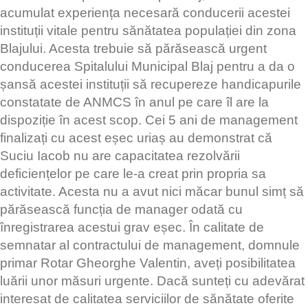
acumulat experiența necesară conducerii acestei
instituții vitale pentru sănătatea populației din zona
Blajului. Acesta trebuie să părăsească urgent
conducerea Spitalului Municipal Blaj pentru a da o
șansă acestei instituții să recupereze handicapurile
constatate de ANMCS în anul pe care îl are la
dispoziție în acest scop. Cei 5 ani de management
finalizați cu acest eșec uriaș au demonstrat că
Suciu Iacob nu are capacitatea rezolvării
deficiențelor pe care le-a creat prin propria sa
activitate. Acesta nu a avut nici măcar bunul simț să
părăsească funcția de manager odată cu
înregistrarea acestui grav eșec. În calitate de
semnatar al contractului de management, domnule
primar Rotar Gheorghe Valentin, aveți posibilitatea
luării unor măsuri urgente. Dacă sunteți cu adevărat
interesat de calitatea serviciilor de sănătate oferite