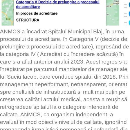
ANMCS a încadrat Spitalul Municipal Blaj, în urma
procesului de acreditare, în Categoria V (decizie de
prelungire a procesului de acreditare), regresând de
la categoria IV ( Acreditat cu încredere scăzută) în
care s-a aflat anterior anului 2023. Acest regres s-a
înregistrat pe parcursul mandatelor de manager ale
lui Suciu Iacob, care conduce spitalul din 2018. Prin
management neperformant, netransparent, orientat
spre cheltuieli de infrastructură și mult mai puțin pe
creșterea calității actului medical, acesta a reușit să
retrogradeze spitalul la o categorie inferioară de
calitate. ANMCS, ca organism independent, a
evaluat în mod obiectiv nivelul de calitate, ignorând
propaganda jurnalistică pompoasă și nefondată din