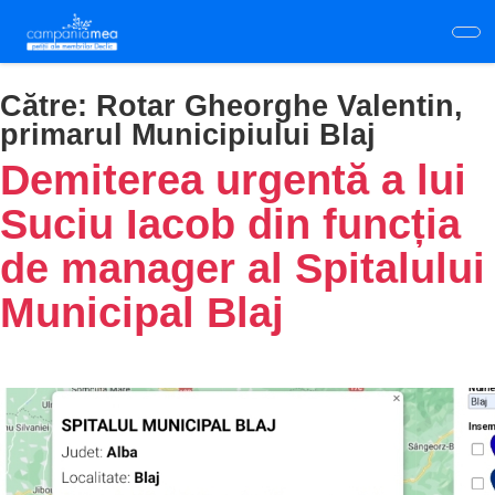
Skip
to
main
content
Către:
Rotar Gheorghe Valentin,
primarul Municipiului Blaj
Demiterea urgentă a lui
Suciu Iacob din funcția
de manager al Spitalului
Municipal Blaj