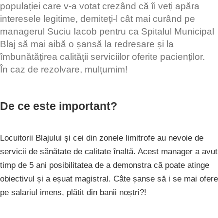
populației care v-a votat crezând că îi veți apăra
interesele legitime, demiteți-l cât mai curând pe
managerul Suciu Iacob pentru ca Spitalul Municipal
Blaj să mai aibă o șansă la redresare și la
îmbunătățirea calității serviciilor oferite pacienților.
În caz de rezolvare, mulțumim!
De ce este important?
Locuitorii Blajului și cei din zonele limitrofe au nevoie de
servicii de sănătate de calitate înaltă. Acest manager a avut
timp de 5 ani posibilitatea de a demonstra că poate atinge
obiectivul și a eșuat magistral. Câte șanse să i se mai ofere
pe salariul imens, plătit din banii noștri?!