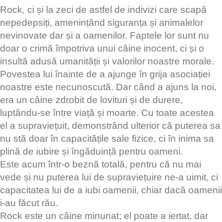
Rock, ci și la zeci de astfel de indivizi care scapă
nepedepsiți, amenințând siguranța și animalelor
nevinovate dar și a oamenilor. Faptele lor sunt nu
doar o crimă împotriva unui câine inocent, ci și o
insultă adusă umanității și valorilor noastre morale.
Povestea lui înainte de a ajunge în grija asociației
noastre este necunoscută. Dar când a ajuns la noi,
era un câine zdrobit de lovituri și de durere,
luptându-se între viață și moarte. Cu toate acestea
el a supraviețuit, demonstrând ulterior că puterea sa
nu stă doar în capacitățile sale fizice, ci în inima sa
plină de iubire și îngăduință pentru oameni.
Este acum într-o beznă totală, pentru că nu mai
vede și nu puterea lui de supraviețuire ne-a uimit, ci
capacitatea lui de a iubi oamenii, chiar dacă oamenii
i-au făcut rău.
Rock este un câine minunat; el poate a iertat, dar