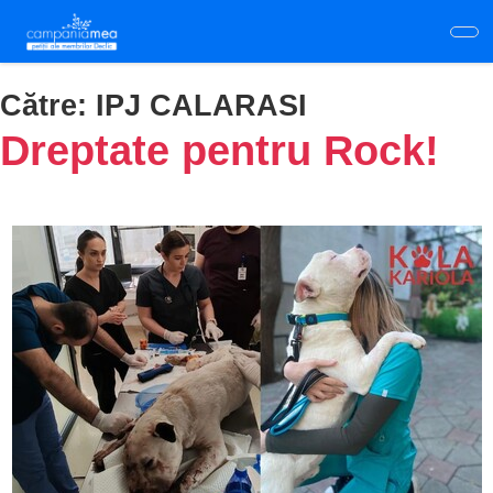
Skip
to
main
content
Către:
IPJ CALARASI
Dreptate pentru Rock!