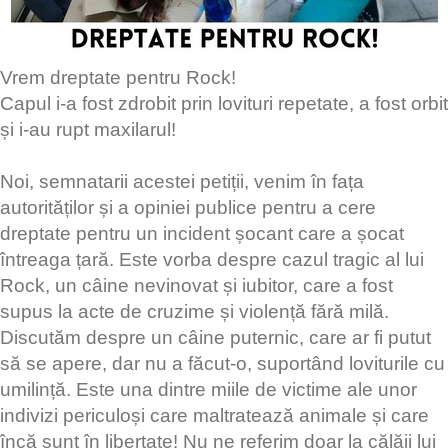
Vrem dreptate pentru Rock!
Capul i-a fost zdrobit prin lovituri repetate, a fost orbit
și i-au rupt maxilarul!
Noi, semnatarii acestei petiții, venim în fața
autorităților și a opiniei publice pentru a cere
dreptate pentru un incident șocant care a șocat
întreaga țară. Este vorba despre cazul tragic al lui
Rock, un câine nevinovat și iubitor, care a fost
supus la acte de cruzime și violență fără milă.
Discutăm despre un câine puternic, care ar fi putut
să se apere, dar nu a făcut-o, suportând loviturile cu
umilință. Este una dintre miile de victime ale unor
indivizi periculoși care maltratează animale și care
încă sunt în libertate! Nu ne referim doar la călăii lui