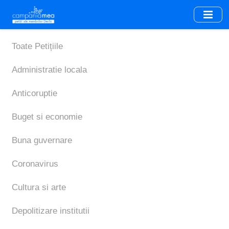
Skip
to
main
content
Toate Petițiile
Administratie locala
Anticoruptie
Buget si economie
Buna guvernare
Coronavirus
Cultura si arte
Depolitizare institutii