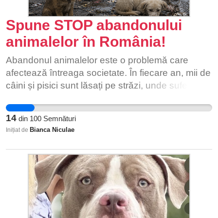
Spune STOP abandonului
animalelor în România!
Abandonul animalelor este o problemă care
afectează întreaga societate. În fiecare an, mii de
câini și pisici sunt lăsați pe străzi, unde suferă de
foame, boli, accidente și lipsa îngrijirii. Multe
dintre ele nu supraviețuiesc, iar cele care rămân
14
din
100
Semnături
ajung să trăiască în condiții foarte grele. Prin
Bianca Niculae
Inițiat de
această campanie îmi doresc să susțin măsuri
mai eficiente pentru prevenirea abandonului
animalelor, precum înăsprirea sancțiunilor pentru
cei care le abandonează, extinderea programelor
de sterilizare și microcipare și promovarea
responsabilității față de animalele de companie.
Este important ca cât mai multe persoane să se