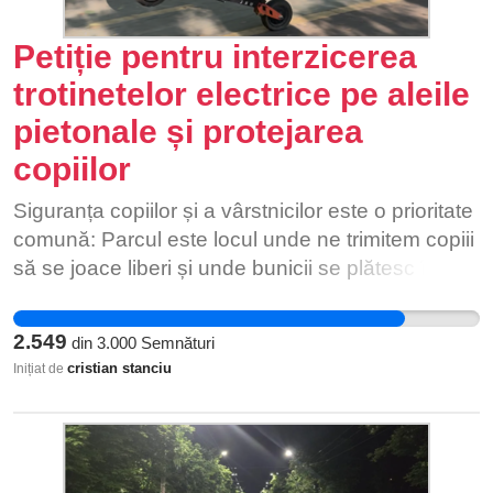
Petiție pentru interzicerea
trotinetelor electrice pe aleile
pietonale și protejarea
copiilor
Siguranța copiilor și a vârstnicilor este o prioritate
comună: Parcul este locul unde ne trimitem copiii
să se joace liberi și unde bunicii se plătesc în
liniște. Nimeni nu ar trebui să trăiască cu teama
unui accident grav provocat de viteză sau de
2.549
din
3.000
Semnături
lipsa regulilor. Problema ne afectează pe toți, zi
cristian stanciu
Inițiat de
de zi: Oricine a mers recent pe aleile din IOR a
simțit cel puțin o dată disconfortul sau pericolul
generat de trotinetele care trec la milimetru de
pietoni. Este o problemă reală din cartierul nostru,