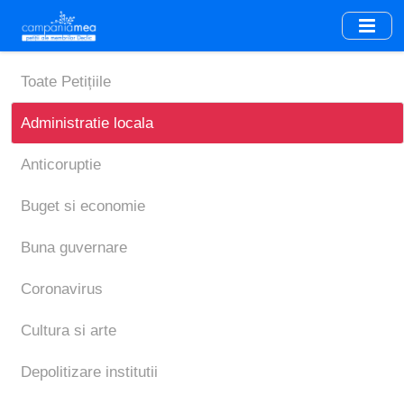
Skip
to
main
content
Toate Petițiile
Administratie locala
Anticoruptie
Buget si economie
Buna guvernare
Coronavirus
Cultura si arte
Depolitizare institutii