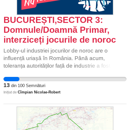
BUCUREȘTI,SECTOR 3:
Domnule/Doamnă Primar,
interziceți jocurile de noroc
Lobby-ul industriei jocurilor de noroc are o
influență uriașă în România. Până acum,
toleranța autorităților față de industrie a fost
aproape totală. Păcănelele și alte jocuri de noroc
se află peste tot, chiar și la parterul blocului în
13
din
100
Semnături
care locuim. Nu e de mirare că România ocupă
Cîmpian Nicolae-Robert
Inițiat de
locul 2 în lume după Statele Unite în ce privește
numărul de cazinouri autorizate. [1] Deși românii
reprezintă 0,24% din populația lumii, din România
se joacă 3,1% din cifra totală online pe plan
mondial. [2] 1 din 4 adolescenți români a jucat la