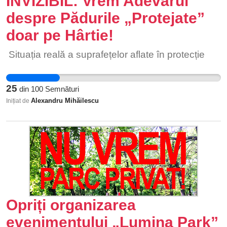
INVIZIBIL: Vrem Adevărul
despre Pădurile „Protejate”
doar pe Hârtie!
Situația reală a suprafețelor aflate în protecție
25
din
100
Semnături
Alexandru Mihăilescu
Inițiat de
Opriți organizarea
evenimentului „Lumina Park”