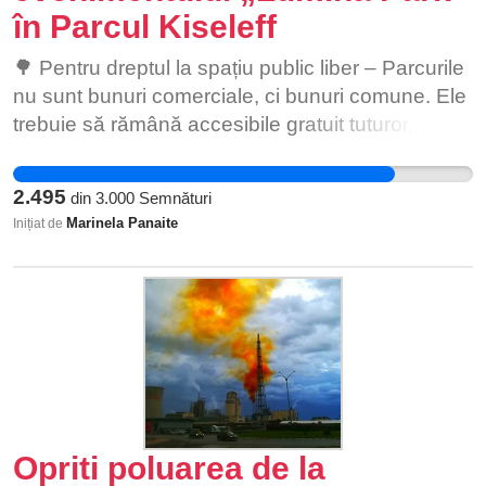
în Parcul Kiseleff
🌳 Pentru dreptul la spațiu public liber – Parcurile
nu sunt bunuri comerciale, ci bunuri comune. Ele
trebuie să rămână accesibile gratuit tuturor,
indiferent de venituri sau condiție socială. 🌳
Pentru protejarea arborilor istorici – În zona vizată
2.495
din
3.000
Semnături
pentru „Lumina Park” se află cei mai mulți arbori
Marinela Panaite
Inițiat de
istorici din Kiseleff, conform Registrului Verde
realizat de ASOP. Acești arbori nu pot fi înlocuiți.
Orice afectare a rădăcinilor sau solului este
ireversibilă. 🌳 Pentru interesul public autentic –
Interesul public nu înseamnă profit pe termen
scurt sau evenimente private mascate drept
„culturale”. Interesul public este accesul liber la
natură, sănătatea comunității și protejarea
Opriti poluarea de la
patrimoniului cultural. 🌳 Pentru viitorul