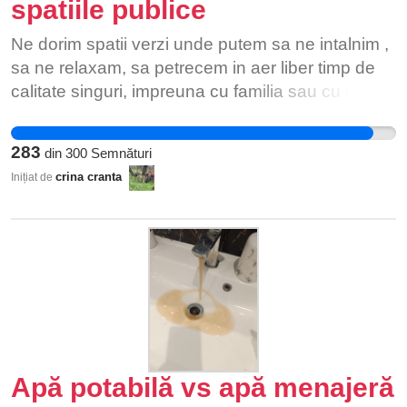
spatiile publice
Ne dorim spatii verzi unde putem sa ne intalnim ,
sa ne relaxam, sa petrecem in aer liber timp de
calitate singuri, impreuna cu familia sau cu ceilalti
membri ai comunitatii. Dorim respect atat pentru
noi cat si pentru mediul in care traim .Dorim ca
283
din
300
Semnături
viitorul comunitatii- copiii nostri, sa creasca intr-un
crina cranta
Inițiat de
mediu sanatos si echilibrat. Facem apel la
ARTICOLUL 35 (Constitutia Romaniei) Dreptul la
mediu sănătos. (1) Statul recunoaşte dreptul
oricărei persoane la un mediu înconjurător
sănătos şi echilibrat ecologic. (2) Statul asigură
cadrul legislativ pentru exercitarea acestui drept.
(3) Persoanele fizice şi juridice au îndatorirea de
a proteja şi a ameliora mediul înconjurător.
Apă potabilă vs apă menajeră