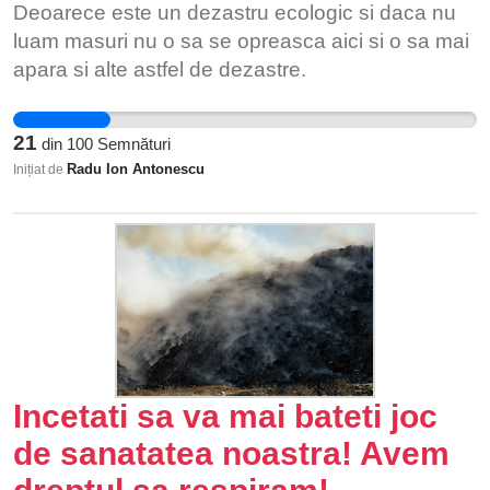
Deoarece este un dezastru ecologic si daca nu
atenție și scăderea stimei de sine la copii. • Copiii
luam masuri nu o sa se opreasca aici si o sa mai
sunt expuși la provocări periculoase, conținut
apara si alte astfel de dezastre.
sexualizat sau violent, fără filtre eficiente.
21
din
100
Semnături
Radu Ion Antonescu
Inițiat de
Incetati sa va mai bateti joc
de sanatatea noastra! Avem