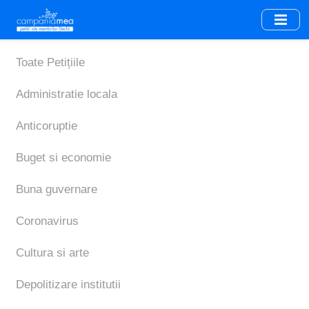
Skip
to
main
content
Toate Petițiile
Administratie locala
Anticoruptie
Buget si economie
Buna guvernare
Coronavirus
Cultura si arte
Depolitizare institutii