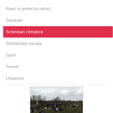
Rauri si protectia naturii
Sanatate
Schimbari climatice
Solidaritate sociala
Sport
Tineret
Urbanism