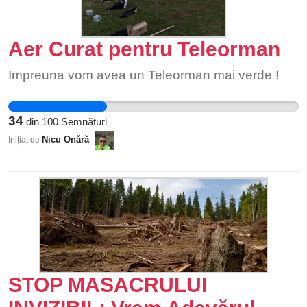
Aer Curat pentru Teleorman
Impreuna vom avea un Teleorman mai verde !
34
din
100
Semnături
Nicu Onără
Inițiat de
STOP MASACRULUI