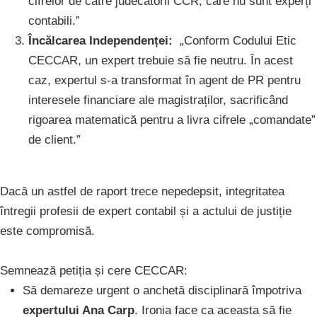
cifrelor de către judecătorii CCR, care nu sunt experți
contabili.”
Încălcarea Independenței:
„Conform Codului Etic
CECCAR, un expert trebuie să fie neutru. În acest
caz, expertul s-a transformat în agent de PR pentru
interesele financiare ale magistraților, sacrificând
rigoarea matematică pentru a livra cifrele „comandate”
de client.”
Dacă un astfel de raport trece nepedepsit, integritatea
întregii profesii de expert contabil și a actului de justiție
este compromisă.
Semnează petiția și cere CECCAR:
Să demareze urgent o anchetă disciplinară împotriva
expertului Ana Carp
. Ironia face ca aceasta să fie