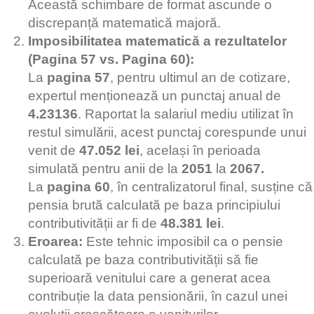
Această schimbare de format ascunde o
discrepanță matematică majoră.
Imposibilitatea matematică a rezultatelor
(Pagina 57 vs. Pagina 60):
La
pagina 57
, pentru ultimul an de cotizare,
expertul menționează un punctaj anual de
4.23136
. Raportat la salariul mediu utilizat în
restul simulării, acest punctaj corespunde unui
venit de
47.052 lei
, același în perioada
simulată pentru anii de la
2051
la
2067.
La
pagina 60
, în centralizatorul final, susține că
pensia brută calculată pe baza principiului
contributivității ar fi de
48.381 lei
.
Eroarea:
Este tehnic imposibil ca o pensie
calculată pe baza contributivității să fie
superioară venitului care a generat acea
contribuție la data pensionării, în cazul unei