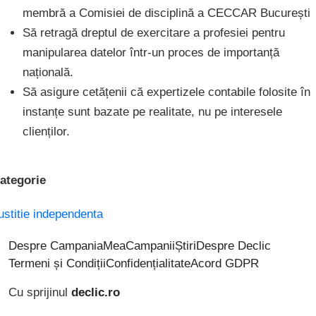
membră a Comisiei de disciplină a CECCAR București
Să retragă dreptul de exercitare a profesiei pentru
manipularea datelor într-un proces de importanță
națională.
Să asigure cetățenii că expertizele contabile folosite în
instanțe sunt bazate pe realitate, nu pe interesele
clienților.
ategorie
ustitie independenta
Despre CampaniaMea
Campanii
Știri
Despre Declic
Termeni și Condiții
Confidențialitate
Acord GDPR
Cu sprijinul
declic.ro