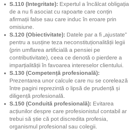
S.110 (Integritate):
Expertul a încălcat obligația
de a nu fi asociat cu rapoarte care conțin
afirmații false sau care induc în eroare prin
omisiune.
S.120 (Obiectivitate):
Datele par a fi „ajustate”
pentru a susține teza neconstituționalității legii
(prin umflarea artificială a pensiei pe
contributivitate), ceea ce denotă o pierdere a
imparțialității în favoarea intereselor clientului.
S.130 (Competență profesională):
Prezentarea unor calcule care nu se corelează
între pagini reprezintă o lipsă de prudență și
diligență profesională.
S.150 (Conduită profesională):
Evitarea
acțiunilor despre care profesionistul contabil ar
trebui să știe că pot discredita profesia,
organismul profesional sau colegii.