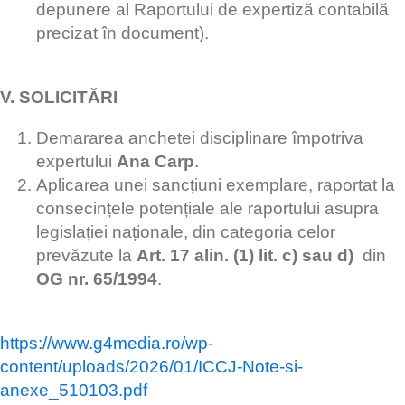
depunere al Raportului de expertiză contabilă
precizat în document).
V. SOLICITĂRI
Demararea anchetei disciplinare împotriva
expertului
Ana Carp
.
Aplicarea unei sancțiuni exemplare, raportat la
consecințele potențiale ale raportului asupra
legislației naționale, din categoria celor
prevăzute la
Art. 17 alin. (1) lit. c) sau d)
din
OG nr. 65/1994
.
https://www.g4media.ro/wp-
content/uploads/2026/01/ICCJ-Note-si-
anexe_510103.pdf