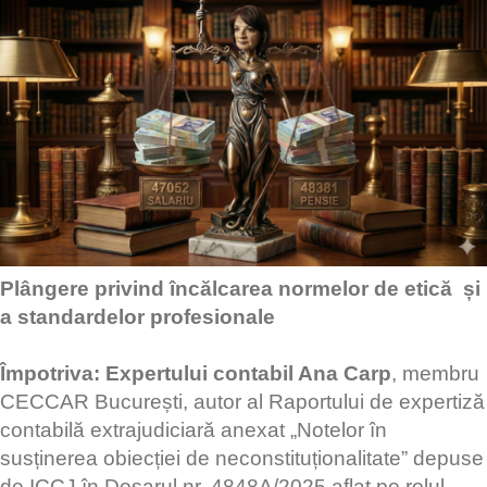
Plângere
privind încălcarea normelor de etică și
a standardelor profesionale
Împotriva:
Expertului contabil Ana Carp
, membru
CECCAR București, autor al Raportului de expertiză
contabilă extrajudiciară anexat „Notelor în
susținerea obiecției de neconstituționalitate” depuse
de ICCJ în Dosarul nr. 4848A/2025 aflat pe rolul