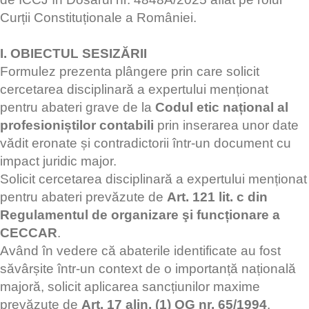
Curții Constituționale a României.
I. OBIECTUL SESIZĂRII
Formulez prezenta plângere prin care solicit
cercetarea disciplinară a expertului menționat
pentru abateri grave de la
Codul etic național al
profesioniștilor contabili
prin inserarea unor date
vădit eronate și contradictorii într-un document cu
impact juridic major.
Solicit cercetarea disciplinară a expertului menționat
pentru abateri prevăzute de
Art. 121 lit. c din
Regulamentul de organizare şi funcționare a
CECCAR
.
Având în vedere că abaterile identificate au fost
săvârșite într-un context de o importanță națională
majoră, solicit aplicarea sancțiunilor maxime
prevăzute de
Art. 17 alin. (1)
OG nr. 65/1994
,