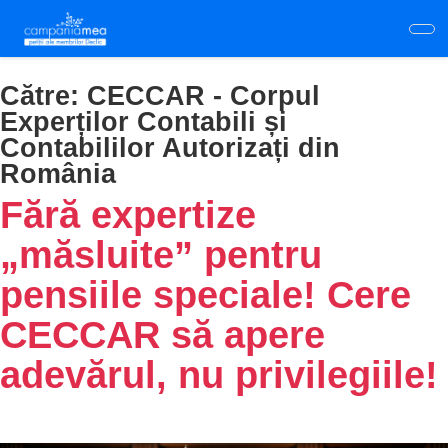
Skip
to
main
content
Către:
CECCAR - Corpul
Experților Contabili și
Contabililor Autorizați din
România
Fără expertize
„măsluite” pentru
pensiile speciale! Cere
CECCAR să apere
adevărul, nu privilegiile!