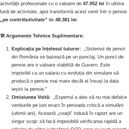
activității profesionale cu o valoare de
47.052 lei
în ultima
lună de activitate, apoi transformă acest venit într-o pensie
„pe contributivitate”
de
48.381 lei
.
🛠️ Argumente Tehnice Suplimentare:
Explicația pe înțelesul tuturor:
„Sistemul de pensii
din România se bazează pe un punctaj. Un punct de
pensie are o valoare stabilită de Guvern. Este
imposibil ca un salariu cu evoluția din simulare să
producă o pensie mai mare decât el însuși la data
ieșirii la pensie.”
Omisiunea Voită:
„Expertul a ales să nu mai defalce
veniturile pe luni exact în perioada critică a simulării
(ultimii ani). Această „ceață” indusă în raport are un
singur scop: să facă imposibilă verificarea rapidă a