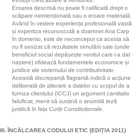
evoluții crescătoare a veniturilor.
Eroarea descrisă nu poate fi calificată drept o
scăpare neintenționată sau o eroare materială.
Având în vedere experiența profesională vastă
și expertiza recunoscută a doamnei Ana Carp
în domeniu, este de neconceput ca acesta să
nu fi sesizat că rezultatele simulării sale (unde
beneficiul social depășește venitul care i-a dat
naștere) sfidează fundamentele economice și
juridice ale sistemului de contributivitate.
Această discrepanță flagrantă indică o acțiune
deliberată de alterare a datelor cu scopul de a
furniza clientului (ICCJ) un argument cantitativ
falsificat, menit să susțină o anumită teză
juridică în fața Curții Constituționale.
III. ÎNCĂLCAREA CODULUI ETIC (EDIȚIA 2011)