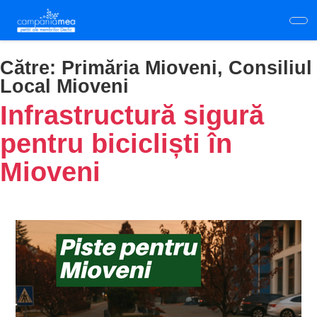
Skip
to
main
content
Către:
Primăria Mioveni, Consiliul
Local Mioveni
Infrastructură sigură
pentru bicicliști în
Mioveni