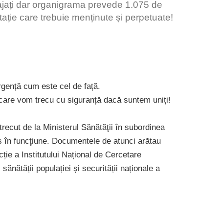
ajați dar organigrama prevede 1.075 de
putație care trebuie menținute și perpetuate!
rgență cum este cel de față.
e care vom trecu cu siguranță dacă suntem uniți!
 trecut de la Ministerul Sănătăţii în subordinea
s în funcţiune. Documentele de atunci arătau
cție a Institutului Național de Cercetare
ănătății populației și securității naționale a