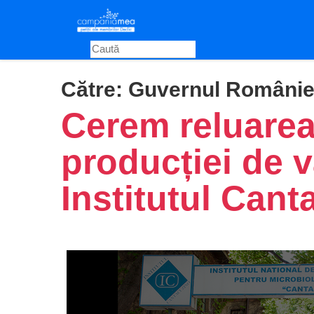
Skip
to
main
content
Către:
Guvernul Românie
Cerem reluarea
producției de v
Institutul Cant