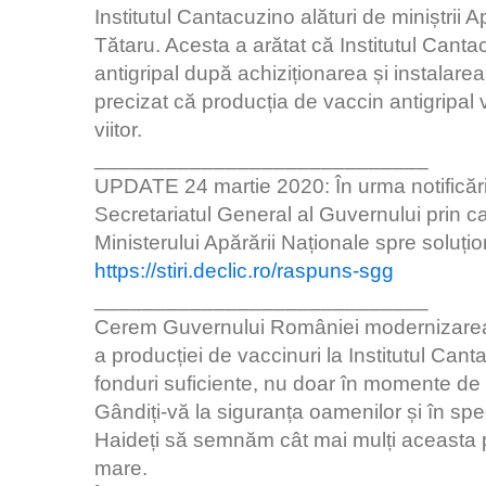
Institutul Cantacuzino alături de miniștrii A
Tătaru. Acesta a arătat că Institutul Cant
antigripal după achiziționarea și instalar
precizat că producția de vaccin antigripal v
viitor.
____________________________
UPDATE 24 martie 2020: În urma notificării
Secretariatul General al Guvernului prin ca
Ministerului Apărării Naționale spre soluți
https://stiri.declic.ro/raspuns-sgg
____________________________
Cerem Guvernului României modernizarea, o
a producției de vaccinuri la Institutul Ca
fonduri suficiente, nu doar în momente de 
Gândiți-vă la siguranța oamenilor și în spec
Haideți să semnăm cât mai mulți aceasta p
mare.