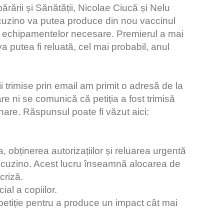
părării și Sănătății, Nicolae Ciucă și Nelu
acuzino va putea produce din nou vaccinul
ea echipamentelor necesare. Premierul a mai
a putea fi reluată, cel mai probabil, anul
 trimise prin email am primit o adresă de la
re ni se comunică că petiția a fost trimisă
onare. Răspunsul poate fi văzut aici:
bținerea autorizațiilor și reluarea urgentă
ntacuzino. Acest lucru înseamnă alocarea de
criză.
ial a copiilor.
etiție pentru a produce un impact cât mai