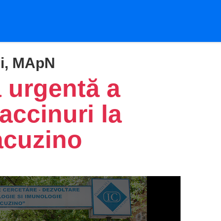
i, MApN
 urgentă a
accinuri la
acuzino