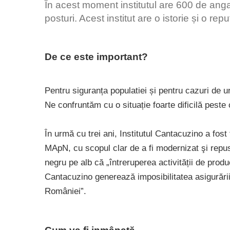
În acest moment institutul are 600 de ang
posturi. Acest institut are o istorie și o re
De ce este important?
Pentru siguranța populatiei și pentru cazuri de u
Ne confruntăm cu o situație foarte dificilă pest
În urmă cu trei ani, Institutul Cantacuzino a fost
MApN, cu scopul clar de a fi modernizat şi repu
negru pe alb că „întreruperea activității de produ
Cantacuzino generează imposibilitatea asigurării s
României”.