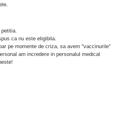
ele.
petitia.
pus ca nu este eligibila.
oar pe momente de criza, sa avem ''vaccinurile''
ersonal am incredere in personalul medical
peste!