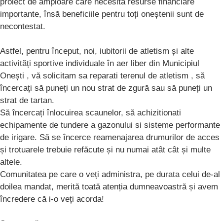
proiect de amploare care necesită resurse financiare
importante, însă beneficiile pentru toți oneștenii sunt de
necontestat.
Astfel, pentru început, noi, iubitorii de atletism și alte
activități sportive individuale în aer liber din Municipiul
Onești , vă solicitam sa reparati terenul de atletism , să
încercați să puneți un nou strat de zgură sau să puneți un
strat de tartan.
Să încercați înlocuirea scaunelor, să achizitionati
echipamente de tundere a gazonului si sisteme performante
de irigare. Să se încerce reamenajarea drumurilor de acces
și trotuarele trebuie refăcute și nu numai atât cât și multe
altele.
Comunitatea pe care o veți administra, pe durata celui de-al
doilea mandat, merită toată atenția dumneavoastră și avem
încredere că i-o veți acorda!