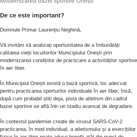
Modernizarea bazei sportive Onești
De ce este important?
Domnule Primar Laurențiu Neghină,
Vă invităm să analizați oportunitatea de a îmbunătăți
calitatea vieții locuitorilor Municipiului Onești prin
modernizarea condițiilor de practicare a activităților sportive
în aer liber.
În Municipiul Onești există o bază sportivă, loc adecvat
pentru practicarea sporturilor individuale în aer liber, însă,
după cum probabil știți deja, pista de atletism din cadrul
bazei sportive se află într-un stadiu avansat de degradare.
În contextul pandemiei create de virusul SARS-CoV-2
practicarea, în mod individual, a atletismului și a exercițiilor
fizice în aer liber poate aduce benefii atât din punct de