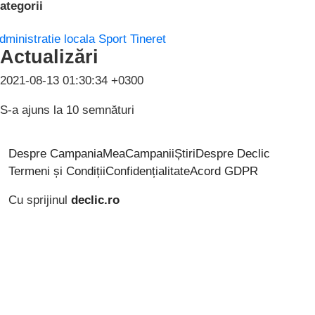
ategorii
dministratie locala
Sport
Tineret
Actualizări
2021-08-13 01:30:34 +0300
S-a ajuns la 10 semnături
Despre CampaniaMea
Campanii
Știri
Despre Declic
Termeni și Condiții
Confidențialitate
Acord GDPR
Cu sprijinul
declic.ro