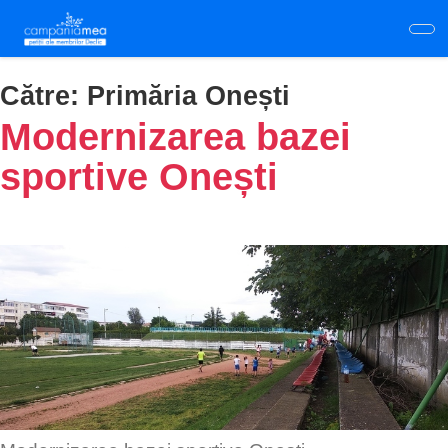
Skip
to
main
content
Către:
Primăria Onești
Modernizarea bazei
sportive Onești