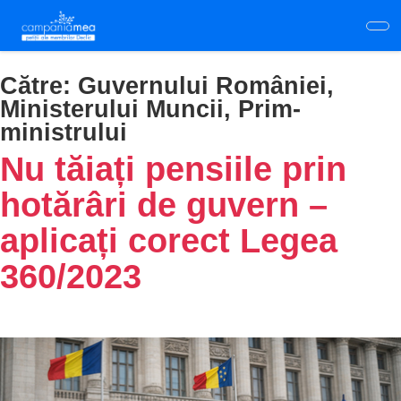
Skip
to
main
content
Către:
Guvernului României,
Ministerului Muncii, Prim-
ministrului
Nu tăiați pensiile prin
hotărâri de guvern –
aplicați corect Legea
360/2023