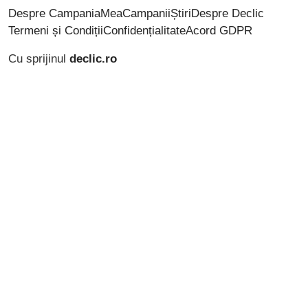
Despre CampaniaMea
Campanii
Știri
Despre Declic
Termeni și Condiții
Confidențialitate
Acord GDPR
Cu sprijinul
declic.ro