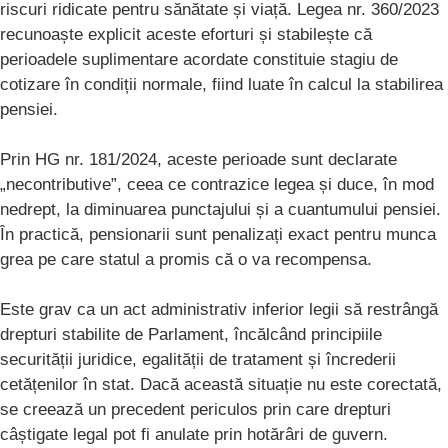
riscuri ridicate pentru sănătate și viață. Legea nr. 360/2023
recunoaște explicit aceste eforturi și stabilește că
perioadele suplimentare acordate constituie stagiu de
cotizare în condiții normale, fiind luate în calcul la stabilirea
pensiei.
Prin HG nr. 181/2024, aceste perioade sunt declarate
„necontributive”, ceea ce contrazice legea și duce, în mod
nedrept, la diminuarea punctajului și a cuantumului pensiei.
În practică, pensionarii sunt penalizați exact pentru munca
grea pe care statul a promis că o va recompensa.
Este grav ca un act administrativ inferior legii să restrângă
drepturi stabilite de Parlament, încălcând principiile
securității juridice, egalității de tratament și încrederii
cetățenilor în stat. Dacă această situație nu este corectată,
se creează un precedent periculos prin care drepturi
câștigate legal pot fi anulate prin hotărâri de guvern.