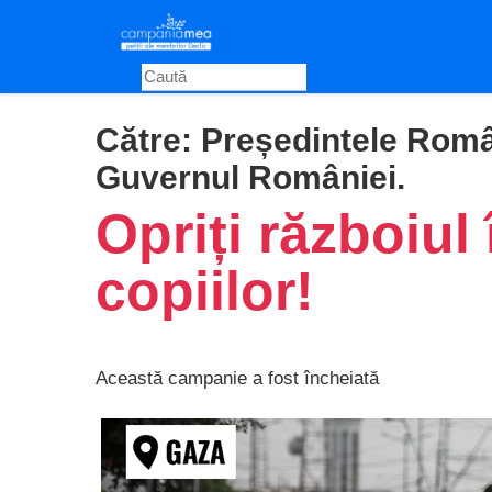
Skip
to
main
content
Către:
Președintele Român
Guvernul României.
Opriți războiul
copiilor!
Această campanie a fost încheiată