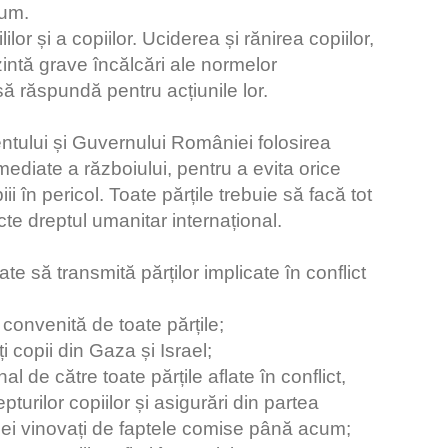
cum.
or și a copiilor. Uciderea și rănirea copiilor,
ezintă grave încălcări ale normelor
 să răspundă pentru acțiunile lor.
mentului și Guvernului României folosirea
 imediate a războiului, pentru a evita orice
i în pericol. Toate părțile trebuie să facă tot
ecte dreptul umanitar internațional.
te să transmită părților implicate în conflict
convenită de toate părțile;
i copii din Gaza și Israel;
l de către toate părțile aflate în conflict,
pturilor copiilor și asigurări din partea
cei vinovați de faptele comise până acum;