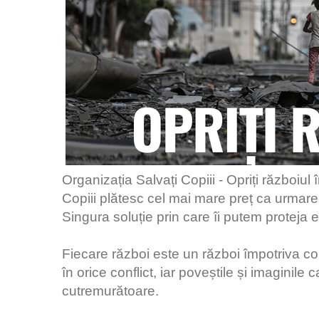
Organizația Salvați Copiii - Opriți războiul 
Copiii plătesc cel mai mare preț ca urmare 
Singura soluție prin care îi putem proteja e
Fiecare război este un război împotriva cop
în orice conflict, iar poveștile și imaginile 
cutremurătoare.