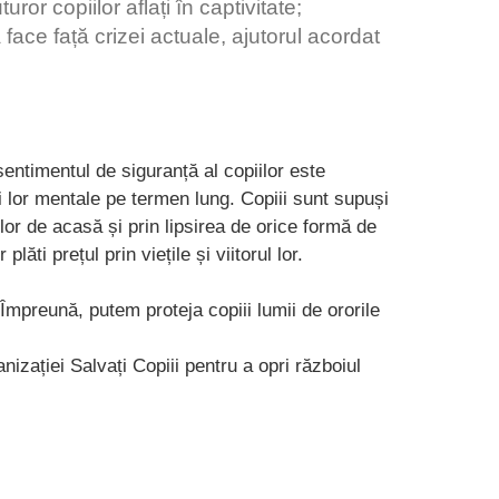
ror copiilor aflați în captivitate;
face față crizei actuale, ajutorul acordat
sentimentul de siguranță al copiilor este
 lor mentale pe termen lung. Copiii sunt supuși
 lor de acasă și prin lipsirea de orice formă de
ăti prețul prin viețile și viitorul lor.
 Împreună, putem proteja copiii lumii de ororile
anizației Salvați Copiii pentru a opri războiul