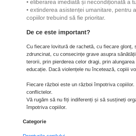
• eliberarea imediată și necondiționată a tutu
• extinderea asistenței umanitare, pentru a 
copiilor trebuind să fie prioritar.
De ce este important?
Cu fiecare lovitură de rachetă, cu fiecare glonț, 
zdruncinat, cu consecințe grave asupra sănătății
terorii, prin pierderea celor dragi, prin alungarea
educație. Dacă violențele nu încetează, copiii vor pl
Fiecare război este un război împotriva copiilor.
conflictelor.
Vă rugăm să nu fiți indiferenți și să susțineți org
împotriva copiilor.
Categorie