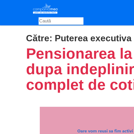
Skip
to
main
content
Către:
Puterea executiva 
Pensionarea la 
dupa indeplinir
complet de cot