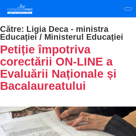
Skip
to
main
content
Către:
Ligia Deca - ministra
Educației / Ministerul Educației
Petiție împotriva
corectării ON-LINE a
Evaluării Naționale și
Bacalaureatului