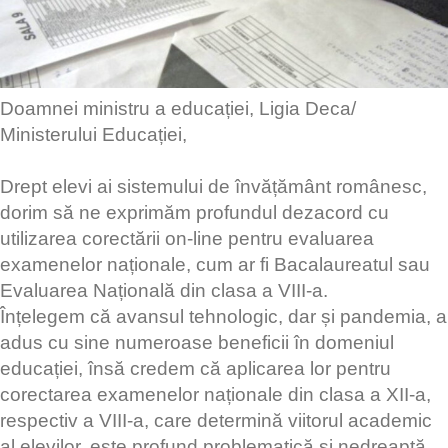
Doamnei ministru a educației, Ligia Deca/
Ministerului Educației,
Drept elevi ai sistemului de învățământ românesc,
dorim să ne exprimăm profundul dezacord cu
utilizarea corectării on-line pentru evaluarea
examenelor naționale, cum ar fi Bacalaureatul sau
Evaluarea Națională din clasa a VIII-a.
Înțelegem că avansul tehnologic, dar și pandemia, a
adus cu sine numeroase beneficii în domeniul
educației, însă credem că aplicarea lor pentru
corectarea examenelor naționale din clasa a XII-a,
respectiv a VIII-a, care determină viitorul academic
al elevilor, este profund problematică și nedreaptă.