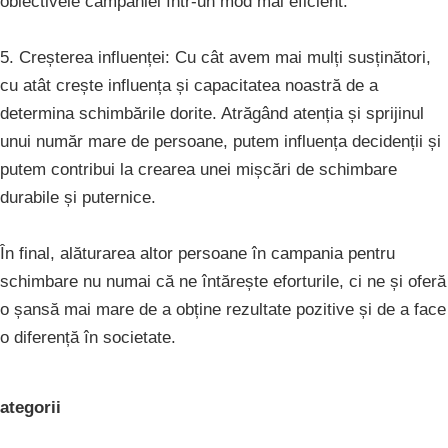
obiectivele campaniei într-un mod mai eficient.
5. Creșterea influenței: Cu cât avem mai mulți susținători,
cu atât crește influența și capacitatea noastră de a
determina schimbările dorite. Atrăgând atenția și sprijinul
unui număr mare de persoane, putem influența decidenții și
putem contribui la crearea unei mișcări de schimbare
durabile și puternice.
În final, alăturarea altor persoane în campania pentru
schimbare nu numai că ne întărește eforturile, ci ne și oferă
o șansă mai mare de a obține rezultate pozitive și de a face
o diferență în societate.
ategorii