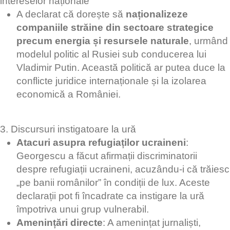
intereselor naționale
A declarat că dorește să
naționalizeze
companiile străine din sectoare strategice
precum energia și resursele naturale
, urmând
modelul politic al Rusiei sub conducerea lui
Vladimir Putin. Această politică ar putea duce la
conflicte juridice internaționale și la izolarea
economică a României.
3. Discursuri instigatoare la ură
Atacuri asupra refugiaților ucraineni
:
Georgescu a făcut afirmații discriminatorii
despre refugiații ucraineni, acuzându-i că trăiesc
„pe banii românilor” în condiții de lux. Aceste
declarații pot fi încadrate ca instigare la ură
împotriva unui grup vulnerabil.
Amenințări directe
: A amenințat jurnaliști,