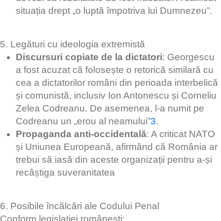
situația drept „o luptă împotriva lui Dumnezeu”.
5. Legături cu ideologia extremistă
Discursuri copiate de la dictatori
: Georgescu
a fost acuzat că folosește o retorică similară cu
cea a dictatorilor români din perioada interbelică
și comunistă, inclusiv Ion Antonescu și Corneliu
Zelea Codreanu. De asemenea, l-a numit pe
Codreanu un „erou al neamului”
3
.
Propaganda anti-occidentală
: A criticat NATO
și Uniunea Europeană, afirmând că România ar
trebui să iasă din aceste organizații pentru a-și
recâștiga suveranitatea
6. Posibile încălcări ale Codului Penal
Conform legislației românești: