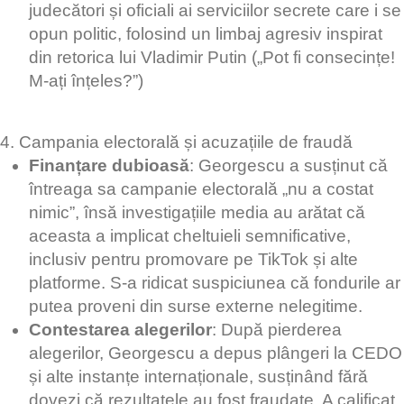
judecători și oficiali ai serviciilor secrete care i se
opun politic, folosind un limbaj agresiv inspirat
din retorica lui Vladimir Putin („Pot fi consecințe!
M-ați înțeles?”)
4. Campania electorală și acuzațiile de fraudă
Finanțare dubioasă
: Georgescu a susținut că
întreaga sa campanie electorală „nu a costat
nimic”, însă investigațiile media au arătat că
aceasta a implicat cheltuieli semnificative,
inclusiv pentru promovare pe TikTok și alte
platforme. S-a ridicat suspiciunea că fondurile ar
putea proveni din surse externe nelegitime.
Contestarea alegerilor
: După pierderea
alegerilor, Georgescu a depus plângeri la CEDO
și alte instanțe internaționale, susținând fără
dovezi că rezultatele au fost fraudate. A calificat