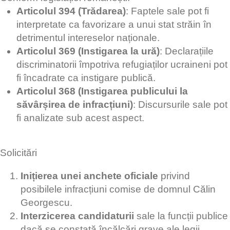
Articolul 394 (Trădarea)
: Faptele sale pot fi
interpretate ca favorizare a unui stat străin în
detrimentul intereselor naționale.
Articolul 369 (Instigarea la ură)
: Declarațiile
discriminatorii împotriva refugiaților ucraineni pot
fi încadrate ca instigare publică.
Articolul 368 (Instigarea publicului la
săvârșirea de infracțiuni)
: Discursurile sale pot
fi analizate sub acest aspect.
Solicitări
Inițierea unei anchete oficiale
privind
posibilele infracțiuni comise de domnul Călin
Georgescu.
Interzicerea candidaturii
sale la funcții publice
dacă se constată încălcări grave ale legii.