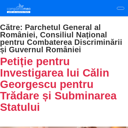
Skip
to
main
content
Către:
Parchetul General al
României, Consiliul Național
pentru Combaterea Discriminării
și Guvernul României
Petiție pentru
Investigarea lui Călin
Georgescu pentru
Trădare și Subminarea
Statului