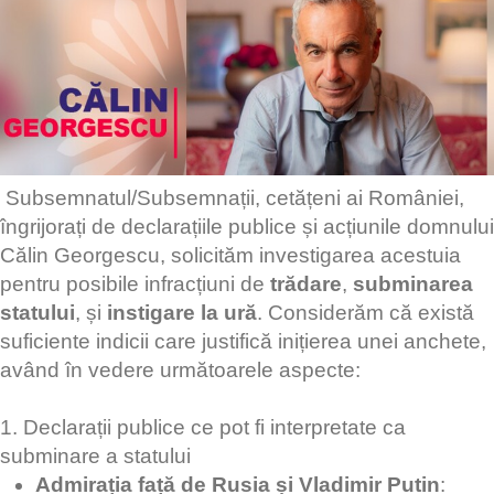
Subsemnatul/Subsemnații, cetățeni ai României,
îngrijorați de declarațiile publice și acțiunile domnului
Călin Georgescu, solicităm investigarea acestuia
pentru posibile infracțiuni de
trădare
,
subminarea
statului
, și
instigare la ură
. Considerăm că există
suficiente indicii care justifică inițierea unei anchete,
având în vedere următoarele aspecte:
1. Declarații publice ce pot fi interpretate ca
subminare a statului
Admirația față de Rusia și Vladimir Putin
: