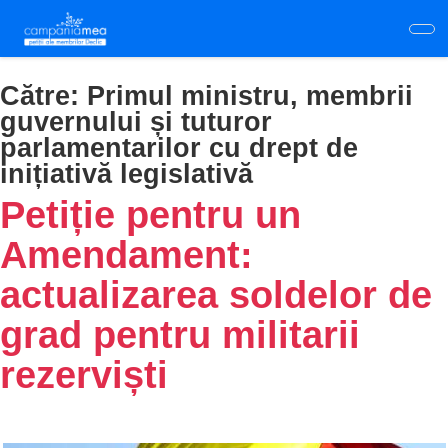
Skip
to
main
content
Către:
Primul ministru, membrii
guvernului și tuturor
parlamentarilor cu drept de
inițiativă legislativă
Petiție pentru un
Amendament:
actualizarea soldelor de
grad pentru militarii
rezerviști