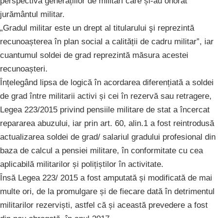
perspectiva generațiilor de militari care și-au onorat
jurământul militar.
„Gradul militar este un drept al titularului şi reprezintă
recunoașterea în plan social a calității de cadru militar”, iar
cuantumul soldei de grad reprezintă măsura acestei
recunoașteri.
Înțelegând lipsa de logică în acordarea diferențiată a soldei
de grad între militarii activi și cei în rezervă sau retragere,
Legea 223/2015 privind pensiile militare de stat a încercat
repararea abuzului, iar prin art. 60, alin.1 a fost reintrodusă
actualizarea soldei de grad/ salariul gradului profesional din
baza de calcul a pensiei militare, în conformitate cu cea
aplicabilă militarilor și polițiștilor în activitate.
Însă Legea 223/ 2015 a fost amputată și modificată de mai
multe ori, de la promulgare și de fiecare dată în detrimentul
militarilor rezerviști, astfel că și această prevedere a fost