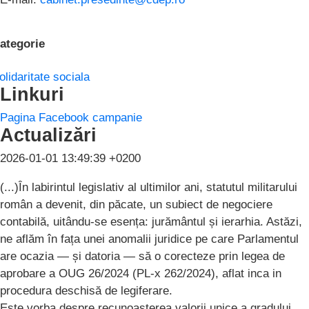
ategorie
olidaritate sociala
Linkuri
Pagina Facebook campanie
Actualizări
2026-01-01 13:49:39 +0200
(...)În labirintul legislativ al ultimilor ani, statutul militarului
român a devenit, din păcate, un subiect de negociere
contabilă, uitându-se esența: jurământul și ierarhia. Astăzi,
ne aflăm în fața unei anomalii juridice pe care Parlamentul
are ocazia — și datoria — să o corecteze prin legea de
aprobare a OUG 26/2024 (PL-x 262/2024), aflat inca in
procedura deschisă de legiferare.
Este vorba despre recunoașterea valorii unice a gradului