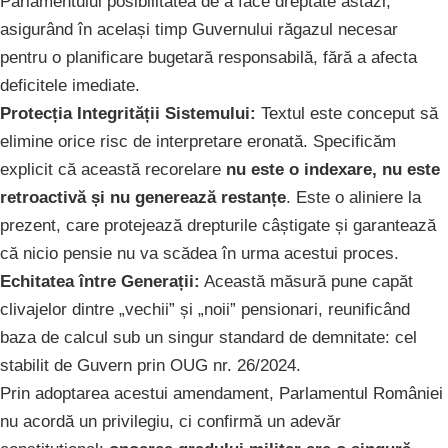
Parlamentului posibilitatea de a face dreptate astăzi,
asigurând în același timp Guvernului răgazul necesar
pentru o planificare bugetară responsabilă, fără a afecta
deficitele imediate.
Protecția Integrității Sistemului:
Textul este conceput să
elimine orice risc de interpretare eronată. Specificăm
explicit că această recorelare
nu este o indexare, nu este
retroactivă și nu generează restanțe
. Este o aliniere la
prezent, care protejează drepturile câștigate și garantează
că nicio pensie nu va scădea în urma acestui proces.
Echitatea între Generații:
Această măsură pune capăt
clivajelor dintre „vechii” și „noii” pensionari, reunificând
baza de calcul sub un singur standard de demnitate: cel
stabilit de Guvern prin OUG nr. 26/2024.
Prin adoptarea acestui amendament, Parlamentul României
nu acordă un privilegiu, ci confirmă un adevăr