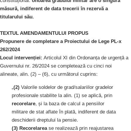
constituțional:
onoarea gradului militar are o singură
măsură, indiferent de data trecerii în rezervă a
titularului său.
TEXTUL AMENDAMENTULUI PROPUS
Propunere de completare a Proiectului de Lege PL-x
262/2024
Locul intervenției:
Articolul XI din Ordonanța de urgență a
Guvernului nr. 26/2024 se completează cu cinci noi
alineate, alin. (2) – (6), cu următorul cuprins:
​„
(2)
Valorile soldelor de grad/salariilor gradelor
profesionale stabilite la alin. (1) se aplică, prin
recorelare
, și la baza de calcul a pensiilor
militare de stat aflate în plată, indiferent de data
deschiderii dreptului la pensie.
(3)
Recorelarea
se realizează prin reajustarea