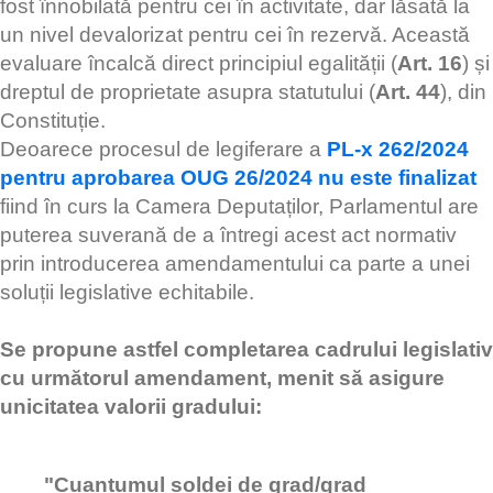
fost înnobilată pentru cei în activitate, dar lăsată la
un nivel devalorizat pentru cei în rezervă. Această
evaluare încalcă direct principiul egalității (
Art. 16
) și
dreptul de proprietate asupra statutului (
Art. 44
), din
Constituție.
Deoarece procesul de legiferare a
PL-x 262/2024
pentru aprobarea OUG 26/2024 nu este finalizat
fiind în curs la Camera Deputaților, Parlamentul are
puterea suverană de a întregi acest act normativ
prin introducerea amendamentului ca parte a unei
soluții legislative echitabile.
Se propune astfel completarea cadrului legislativ
cu următorul amendament, menit să asigure
unicitatea valorii gradului:
"Cuantumul soldei de grad/grad