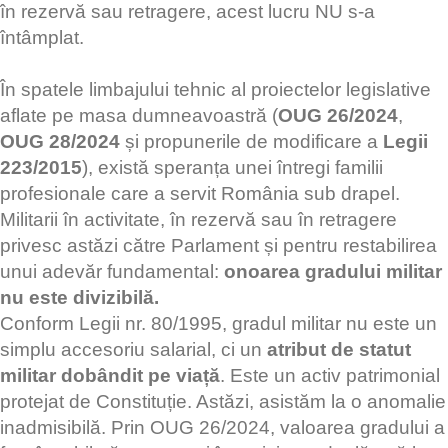
în rezervă sau retragere, acest lucru NU s-a
întâmplat.
În spatele limbajului tehnic al proiectelor legislative
aflate pe masa dumneavoastră (
OUG 26/2024
,
OUG 28/2024
și propunerile de modificare a
Legii
223/2015
), există speranța unei întregi familii
profesionale care a servit România sub drapel.
Militarii în activitate, în rezervă sau în retragere
privesc astăzi către Parlament și pentru restabilirea
unui adevăr fundamental:
onoarea gradului militar
nu este divizibilă.
Conform Legii nr. 80/1995, gradul militar nu este un
simplu accesoriu salarial, ci un
atribut de statut
militar dobândit pe viață
. Este un activ patrimonial
protejat de Constituție. Astăzi, asistăm la o anomalie
inadmisibilă. Prin OUG 26/2024, valoarea gradului a