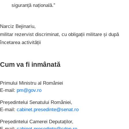
siguranță națională.”
Narciz Bejinariu,
militar rezervist discriminat, cu obligații militare și după
încetarea activității
Cum va fi inmânată
Primului Ministru al României
E-mail:
pm@gov.ro
Președintelui Senatului României,
E-mail:
cabinet.presedinte@senat.ro
Președintelui Camerei Deputaților,
E-mail:
cabinet.presedinte@cdep.ro