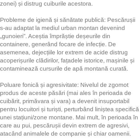
zonei) și distrug cuiburile acestora.
​Probleme de igienă și sănătate publică: Pescărușii
s-au adaptat la mediul urban montan devenind
„gunoieri”. Aceștia împrăștie deșeurile din
containere, generând focare de infecție. De
asemenea, dejecțiile lor extrem de acide distrug
acoperișurile clădirilor, fațadele istorice, mașinile și
contaminează cursurile de apă montană curată.
​Poluare fonică și agresivitate: Nivelul de zgomot
produs de aceste păsări (mai ales în perioada de
cuibărit, primăvara și vara) a devenit insuportabil
pentru locuitori și turiști, perturbând liniștea specifică
unei stațiuni/zone montane. Mai mult, în perioada în
care au pui, pescărușii devin extrem de agresivi,
atacând animalele de companie și chiar oamenii.