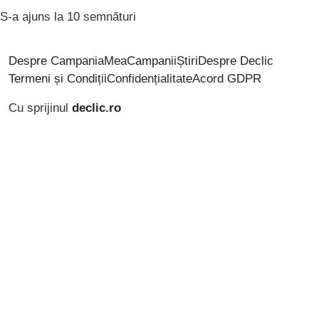
S-a ajuns la 10 semnături
Despre CampaniaMea
Campanii
Știri
Despre Declic
Termeni și Condiții
Confidențialitate
Acord GDPR
Cu sprijinul
declic.ro