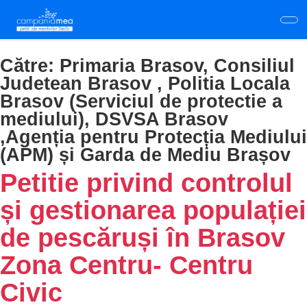
Skip
to
main
content
Către:
Primaria Brasov, Consiliul
Judetean Brasov , Politia Locala
Brasov (Serviciul de protectie a
mediului), DSVSA Brasov
,Agenția pentru Protecția Mediului
(APM) și Garda de Mediu Brașov
Petitie privind controlul
și gestionarea populației
de pescăruși în Brasov
Zona Centru- Centru
Civic