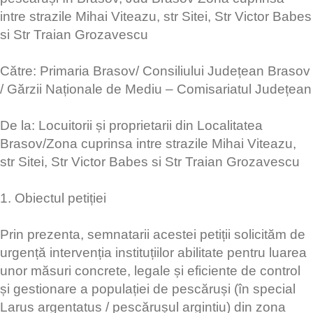
intre strazile Mihai Viteazu, str Sitei, Str Victor Babes
si Str Traian Grozavescu
​Către: Primaria Brasov/ Consiliului Județean Brasov
/ Gărzii Naționale de Mediu – Comisariatul Județean
De la: Locuitorii și proprietarii din Localitatea
Brasov/Zona cuprinsa intre strazile Mihai Viteazu,
str Sitei, Str Victor Babes si Str Traian Grozavescu
​1. Obiectul petiției
​Prin prezenta, semnatarii acestei petiții solicităm de
urgență intervenția instituțiilor abilitate pentru luarea
unor măsuri concrete, legale și eficiente de control
și gestionare a populației de pescăruși (în special
Larus argentatus / pescărușul argintiu) din zona