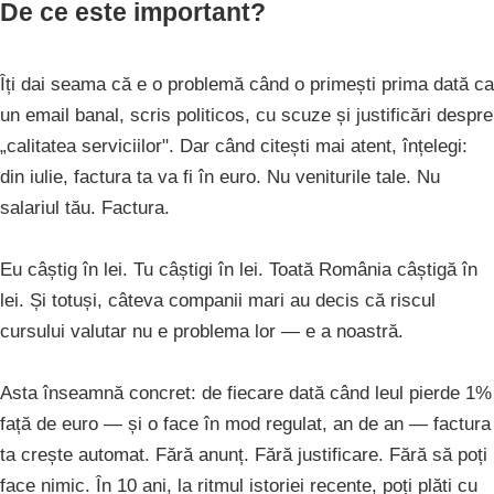
De ce este important?
Îți dai seama că e o problemă când o primești prima dată ca
un email banal, scris politicos, cu scuze și justificări despre
„calitatea serviciilor". Dar când citești mai atent, înțelegi:
din iulie, factura ta va fi în euro. Nu veniturile tale. Nu
salariul tău. Factura.
Eu câștig în lei. Tu câștigi în lei. Toată România câștigă în
lei. Și totuși, câteva companii mari au decis că riscul
cursului valutar nu e problema lor — e a noastră.
Asta înseamnă concret: de fiecare dată când leul pierde 1%
față de euro — și o face în mod regulat, an de an — factura
ta crește automat. Fără anunț. Fără justificare. Fără să poți
face nimic. În 10 ani, la ritmul istoriei recente, poți plăti cu