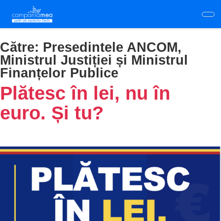
Skip
to
main
content
Către:
Presedintele ANCOM,
Ministrul Justiției și Ministrul
Finanțelor Publice
Plătesc în lei, nu în
euro. Și tu?