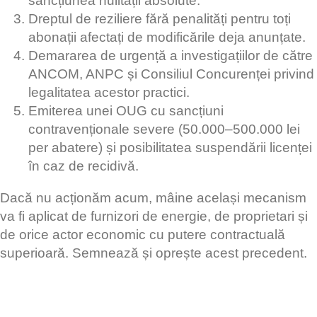
sancțiunea nulității absolute.
Dreptul de reziliere fără penalități pentru toți
abonații afectați de modificările deja anunțate.
Demararea de urgență a investigațiilor de către
ANCOM, ANPC și Consiliul Concurenței privind
legalitatea acestor practici.
Emiterea unei OUG cu sancțiuni
contravenționale severe (50.000–500.000 lei
per abatere) și posibilitatea suspendării licenței
în caz de recidivă.
Dacă nu acționăm acum, mâine același mecanism
va fi aplicat de furnizori de energie, de proprietari și
de orice actor economic cu putere contractuală
superioară. Semnează și oprește acest precedent.