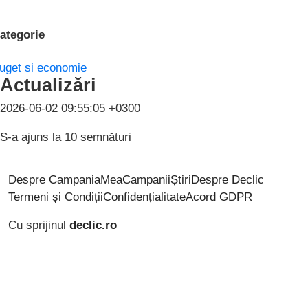
ategorie
uget si economie
Actualizări
2026-06-02 09:55:05 +0300
S-a ajuns la 10 semnături
Despre CampaniaMea
Campanii
Știri
Despre Declic
Termeni și Condiții
Confidențialitate
Acord GDPR
Cu sprijinul
declic.ro