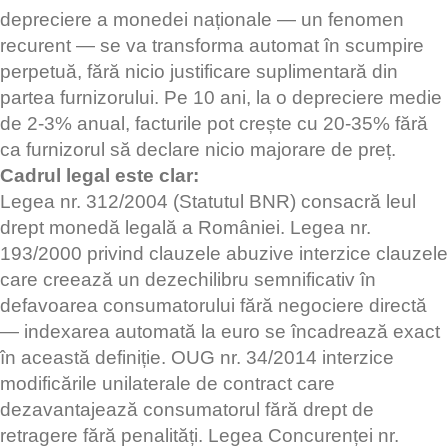
depreciere a monedei naționale — un fenomen
recurent — se va transforma automat în scumpire
perpetuă, fără nicio justificare suplimentară din
partea furnizorului. Pe 10 ani, la o depreciere medie
de 2-3% anual, facturile pot crește cu 20-35% fără
ca furnizorul să declare nicio majorare de preț.
Cadrul legal este clar:
Legea nr. 312/2004 (Statutul BNR) consacră leul
drept monedă legală a României. Legea nr.
193/2000 privind clauzele abuzive interzice clauzele
care creează un dezechilibru semnificativ în
defavoarea consumatorului fără negociere directă
— indexarea automată la euro se încadrează exact
în această definiție. OUG nr. 34/2014 interzice
modificările unilaterale de contract care
dezavantajează consumatorul fără drept de
retragere fără penalități. Legea Concurenței nr.