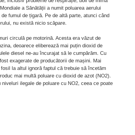
e, inclusiv probleme de respirație, boli de inimă
 Mondiale a Sănătății a numit poluarea aerului
a de fumul de țigară. Pe de altă parte, atunci când
ului, nu există nicio scăpare.
muri circulă pe motorină. Acesta era văzut de
zina, deoarece eliberează mai puțin dioxid de
ulele diesel ne-au încurajat să le cumpărăm. Cu
fost exagerate de producătorii de mașini. Mai
fosil la altul ignoră faptul că trebuie să încetăm
produc mai multă poluare cu dioxid de azot (NO2).
 niveluri ilegale de poluare cu NO2, ceea ce poate