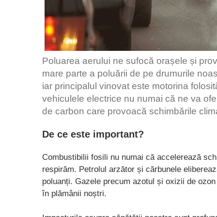
Poluarea aerului ne sufocă orașele și pro
mare parte a poluării de pe drumurile noast
iar principalul vinovat este motorina folosit
vehiculele electrice nu numai că ne va ofer
de carbon care provoacă schimbările clima
De ce este important?
Combustibilii fosili nu numai că accelerează schi
respirăm. Petrolul arzător și cărbunele eliberea
poluanți. Gazele precum azotul și oxizii de ozon 
în plămânii noștri.