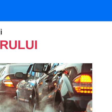
i
RULUI