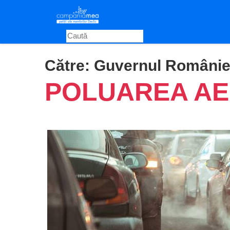
Skip
to
main
content
Către:
Guvernul Românie
POLUAREA AE