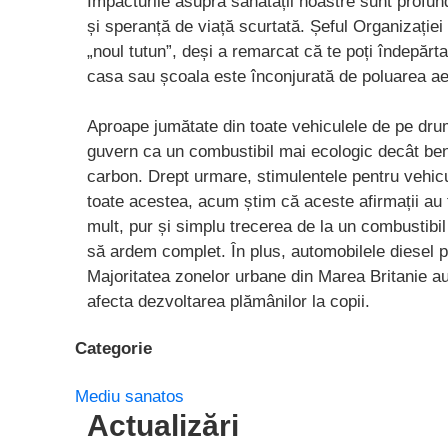
Impacturile asupra sănătății noastre sunt profund
și speranță de viață scurtată. Șeful Organizației
„noul tutun”, deși a remarcat că te poți îndepărt
casa sau școala este înconjurată de poluarea aer
Aproape jumătate din toate vehiculele de pe dru
guvern ca un combustibil mai ecologic decât ben
carbon. Drept urmare, stimulentele pentru vehic
toate acestea, acum știm că aceste afirmații au 
mult, pur și simplu trecerea de la un combustibil 
să ardem complet. În plus, automobilele diesel 
Majoritatea zonelor urbane din Marea Britanie au
afecta dezvoltarea plămânilor la copii.
Categorie
Mediu sanatos
Actualizări