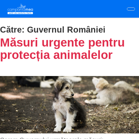
Skip
to
main
content
Către:
Guvernul României
Măsuri urgente pentru
protecția animalelor