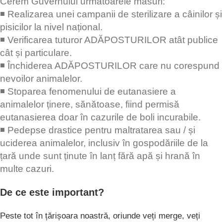
Cerem Guvernului următoarele măsuri:
◾ Realizarea unei campanii de sterilizare a câinilor și
pisicilor la nivel național.
◾ Verificarea tuturor ADĂPOSTURILOR atât publice
cât și particulare.
◾ Închiderea ADĂPOSTURILOR care nu corespund
nevoilor animalelor.
◾ Stoparea fenomenului de eutanasiere a
animalelor ținere, sănătoase, fiind permisă
eutanasierea doar în cazurile de boli incurabile.
◾ Pedepse drastice pentru maltratarea sau / și
uciderea animalelor, inclusiv în gospodăriile de la
țară unde sunt ținute în lanț fără apă și hrană în
multe cazuri.
De ce este important?
Peste tot în țărișoara noastră, oriunde veți merge, veți