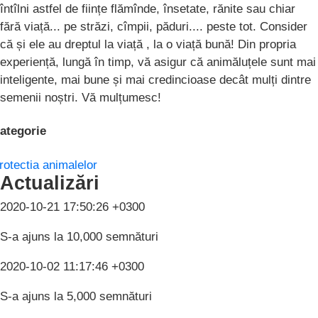
întîlni astfel de ființe flămînde, însetate, rănite sau chiar
fără viață... pe străzi, cîmpii, păduri.... peste tot. Consider
că și ele au dreptul la viață , la o viață bună! Din propria
experiență, lungă în timp, vă asigur că animăluțele sunt mai
inteligente, mai bune și mai credincioase decât mulți dintre
semenii noștri. Vă mulțumesc!
ategorie
rotectia animalelor
Actualizări
2020-10-21 17:50:26 +0300
S-a ajuns la 10,000 semnături
2020-10-02 11:17:46 +0300
S-a ajuns la 5,000 semnături