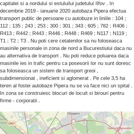
capitalei si a nordului si estuluilui judetului Ilfov . In
decembrie 2019 - ianuarie 2020 autobaza Pipera efectua
transport public de persoane cu autobuze in liniile : 104 ;
112 ; 135 ; 243 ; 253 ; 300 ; 301 ; 343 ; 605 ; 782 ; R406 ;
R413 ; R442 ; R443 ; R446 ; R448 ; R469 ; N117 ; N119 ;
T1 ; T2 ; T3 . Nu poti cere cetatenilor sa nu foloseasca
masinile personale in zona de nord a Bucurestiului daca nu
au alternativa de transport . Nu poti reduce poluarea daca
masinile ies in trafic pentru ca posesorii lor nu sunt doresc
sa foloseasca un sistem de transport greoi ,
subdimensionat , ineficient si aglomerat . Pe cele 3,5 ha
teren al fostei autobaze Pipera nu se va face nici un spital .
In zona se construiesc blocuri de locuit si birouri pentru
firme - corporatii .