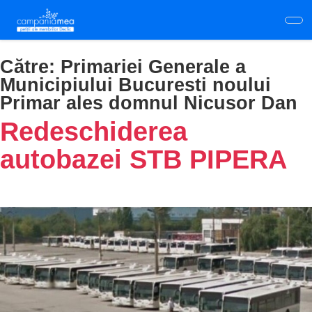
Skip
to
main
content
Către:
Primariei Generale a
Municipiului Bucuresti noului
Primar ales domnul Nicusor Dan
Redeschiderea
autobazei STB PIPERA