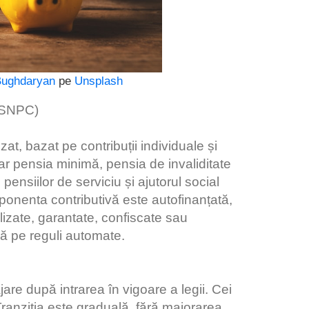
Bughdaryan
pe
Unsplash
 (SNPC)
t, bazat pe contribuții individuale și
ar pensia minimă, pensia de invaliditate
ensiilor de serviciu și ajutorul social
onenta contributivă este autofinanțată,
tilizate, garantate, confiscate sau
ză pe reguli automate.
are după intrarea în vigoare a legii. Cei
Tranziția este graduală, fără majorarea