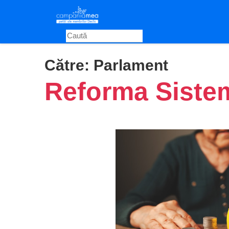
Skip
to
main
content
Către:
Parlament
Reforma Sistem