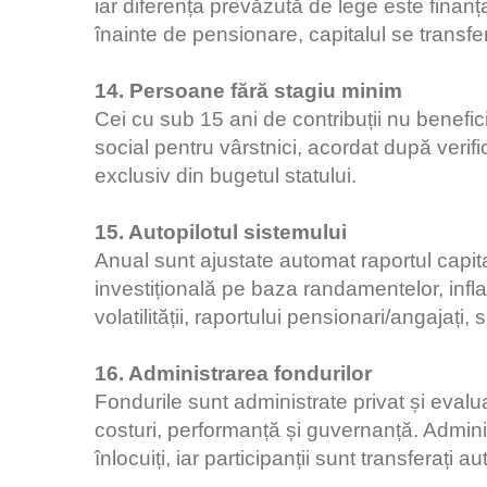
iar diferența prevăzută de lege este finan
înainte de pensionare, capitalul se transf
14. Persoane fără stagiu minim
Cei cu sub 15 ani de contribuții nu benefi
social pentru vârstnici, acordat după verific
exclusiv din bugetul statului.
15. Autopilotul sistemului
Anual sunt ajustate automat raportul capita
investițională pe baza randamentelor, infla
volatilității, raportului pensionari/angajați,
16. Administrarea fondurilor
Fondurile sunt administrate privat și evalu
costuri, performanță și guvernanță. Admini
înlocuiți, iar participanții sunt transferați a