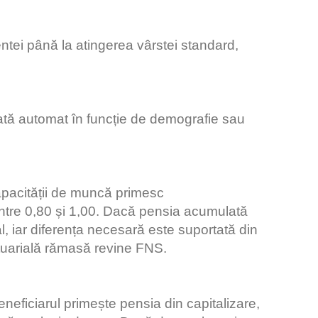
tei până la atingerea vârstei standard,
orată automat în funcție de demografie sau
pacității de muncă primesc
între 0,80 și 1,00. Dacă pensia acumulată
l, iar diferența necesară este suportată din
tuarială rămasă revine FNS.
eficiarul primește pensia din capitalizare,