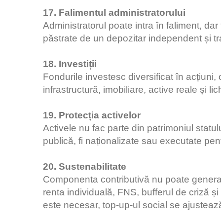
17. Falimentul administratorului
Administratorul poate intra în faliment, dar
păstrate de un depozitar independent și tr
18. Investiții
Fondurile investesc diversificat în acțiuni, o
infrastructură, imobiliare, active reale și li
19. Protecția activelor
Activele nu fac parte din patrimoniul statulu
publică, fi naționalizate sau executate pentr
20. Sustenabilitate
Componenta contributivă nu poate genera de
renta individuală, FNS, bufferul de criză 
este necesar, top-up-ul social se ajustea