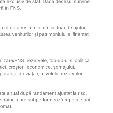
țată exclusiv de stat. Dacă decesul survine
eră în FNS.
ciază de pensia minimă, ci doar de ajutor
area veniturilor și patrimoniului și finanțat
lizare/FNS, rezervele, top-up-ul și politica
ției, creșterii economice, șomajului,
 speranței de viață și nivelului rezervelor.
ate anual după randament ajustat la risc,
stratorii care subperformează repetat sunt
utomat.