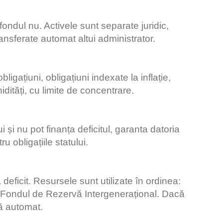
 fondul nu. Activele sunt separate juridic,
ansferate automat altui administrator.
bligațiuni, obligațiuni indexate la inflație,
chidități, cu limite de concentrare.
i și nu pot finanța deficitul, garanta datoria
u obligațiile statului.
ficit. Resursele sunt utilizate în ordinea:
și Fondul de Rezervă Intergenerațional. Dacă
ză automat.