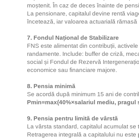
moștenit. În caz de deces înainte de pensi
La pensionare, capitalul devine rentă via
încetează, iar valoarea actuarială rămasă
7. Fondul Național de Stabilizare
FNS este alimentat din contribuții, activele 
randamente. Include: buffer de criză, mec
social și Fondul de Rezervă Intergenerațion
economice sau financiare majore.
8. Pensia minimă
Se acordă după minimum 15 ani de contrib
Pmin=max(40%×salariul mediu, pragul s
9. Pensia pentru limită de vârstă
La vârsta standard, capitalul acumulat se 
Retragerea integrală a capitalului nu este