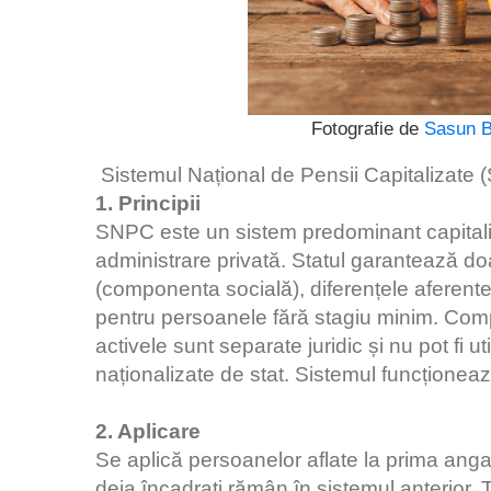
Fotografie de
Sasun 
Sistemul Național de Pensii Capitalizate
1. Principii
SNPC este un sistem predominant capitaliza
administrare privată. Statul garantează do
(componenta socială), diferențele aferente p
pentru persoanele fără stagiu minim. Comp
activele sunt separate juridic și nu pot fi u
naționalizate de stat. Sistemul funcționea
2. Aplicare
Se aplică persoanelor aflate la prima angaj
deja încadrați rămân în sistemul anterior. 