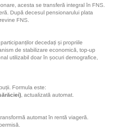
onare, acesta se transferă integral în FNS.
geră. După decesul pensionarului plata
 revine FNS.
participanților decedați și propriile
anism de stabilizare economică, top-up
al utilizabil doar în șocuri demografice,
uții. Formula este:
ărăciei)
, actualizată automat.
transformă automat în rentă viageră.
 permisă.