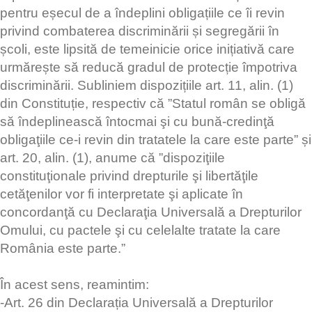
pentru eșecul de a îndeplini obligațiile ce îi revin
privind combaterea discriminării și segregării în
școli, este lipsită de temeinicie orice inițiativă care
urmărește să reducă gradul de protecție împotriva
discriminării. Subliniem dispozițiile art. 11, alin. (1)
din Constituție, respectiv că ”Statul român se obligă
să îndeplinească întocmai şi cu bună-credinţă
obligaţiile ce-i revin din tratatele la care este parte” și
art. 20, alin. (1), anume că ”dispoziţiile
constituţionale privind drepturile şi libertăţile
cetăţenilor vor fi interpretate şi aplicate în
concordanţă cu Declaraţia Universală a Drepturilor
Omului, cu pactele şi cu celelalte tratate la care
România este parte.”
În acest sens, reamintim:
-Art. 26 din Declarația Universală a Drepturilor