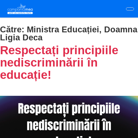
Skip
to
main
content
Către:
Ministra Educației, Doamna
Ligia Deca
Respectați principiile
nediscriminării în
educație!