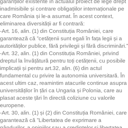
garanțiilor existente în actualul proiect de lege drept
inadmisibile și contrare obligațiilor internaționale pe
care România și le-a asumat. În acest context,
eliminarea diversității ar fi contrară:
-Art. 16, alin. (1) din Constituția României, care
garantează că ”cetățenii sunt egali în fața legii și a
autorităților publice, fără privilegii și fără discriminări.”
-Art. 32, alin. (1) din Constituția României, privind
dreptul la învățătură pentru toți cetățenii, cu posibile
implicații și pentru art.32, alin. (6) din actul
fundamental cu privire la autonomia universitară. În
acest ultim caz, reamintim atacurile continue asupra
universităților în țări ca Ungaria și Polonia, care au
plasat aceste țări în directă coliziune cu valorile
europene.
-Art. 30, alin. (1) și (2) din Constituția României, care
garantează că ”Libertatea de exprimare a
gândurilor, a opiniilor sau a credințelor și libertatea