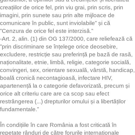
creațiilor de orice fel, prin viu grai, prin scris, prin
imagini, prin sunete sau prin alte mijloace de
comunicare în public, sunt inviolabile” și că
”Cenzura de orice fel este interzisă.”
-Art. 2, alin. (1) din OG 137/2000, care reliefează că
”prin discriminare se înțelege orice deosebire,
excludere, restricție sau preferință pe bază de rasă,
naționalitate, etnie, limbă, religie, categorie socială,
convingeri, sex, orientare sexuală, vârstă, handicap,
boală cronică necontagioasă, infectare HIV,
apartenență la o categorie defavorizată, precum și
orice alt criteriu care are ca scop sau efect
restrângerea (...) drepturilor omului și a libertăților
fundamentale.”
În condițiile în care România a fost criticată în
repetate rânduri de către forurile internaționale