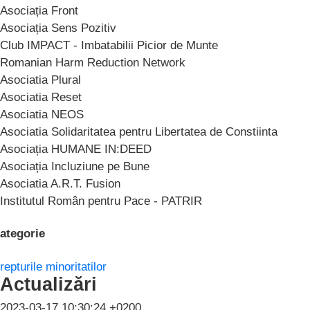
Asociația Front
Asociația Sens Pozitiv
Club IMPACT - Imbatabilii Picior de Munte
Romanian Harm Reduction Network
Asociatia Plural
Asociatia Reset
Asociatia NEOS
Asociatia Solidaritatea pentru Libertatea de Constiinta
Asociația HUMANE IN:DEED
Asociația Incluziune pe Bune
Asociatia A.R.T. Fusion
Institutul Român pentru Pace - PATRIR
ategorie
repturile minoritatilor
Actualizări
2023-03-17 10:30:24 +0200