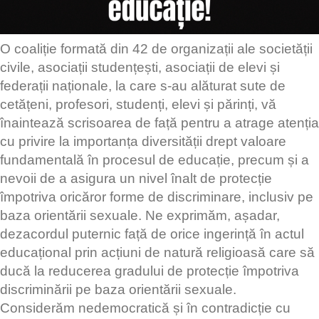
O coaliție formată din 42 de organizații ale societății
civile, asociații studențești, asociații de elevi și
federații naționale, la care s-au alăturat sute de
cetățeni, profesori, studenți, elevi și părinți, vă
înaintează scrisoarea de față pentru a atrage atenția
cu privire la importanța diversității drept valoare
fundamentală în procesul de educație, precum și a
nevoii de a asigura un nivel înalt de protecție
împotriva oricăror forme de discriminare, inclusiv pe
baza orientării sexuale. Ne exprimăm, așadar,
dezacordul puternic față de orice ingerință în actul
educațional prin acțiuni de natură religioasă care să
ducă la reducerea gradului de protecție împotriva
discriminării pe baza orientării sexuale.
Considerăm nedemocratică și în contradicție cu