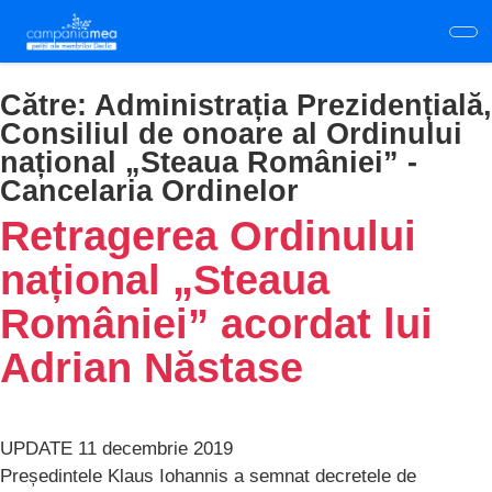
Skip
to
main
content
Către:
Administrația Prezidențială,
Consiliul de onoare al Ordinului
național „Steaua României” -
Cancelaria Ordinelor
Retragerea Ordinului
național „Steaua
României” acordat lui
Adrian Năstase
UPDATE 11 decembrie 2019
Președintele Klaus Iohannis a semnat decretele de