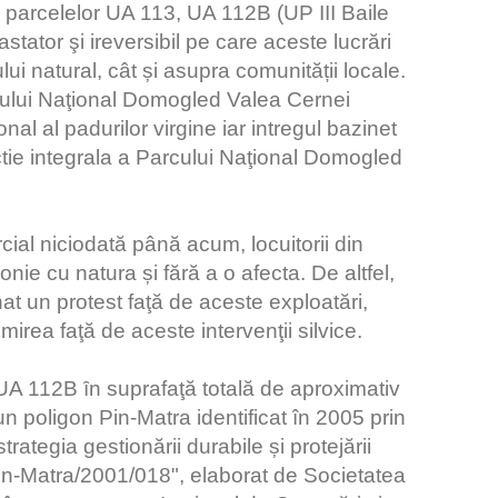
a parcelelor UA 113, UA 112B (UP III Baile
ator şi ireversibil pe care aceste lucrări
lui natural, cât și asupra comunității locale.
cului Naţional Domogled Valea Cernei
nal al padurilor virgine iar intregul bazinet
ectie integrala a Parcului Naţional Domogled
ial niciodată până acum, locuitorii din
nie cu natura și fără a o afecta. De altfel,
nat un protest faţă de aceste exploatări,
irea faţă de aceste intervenţii silvice.
UA 112B ȋn suprafaţă totală de aproximativ
n poligon Pin-Matra identificat în 2005 prin
rategia gestionării durabile și protejării
Pin-Matra/2001/018", elaborat de Societatea