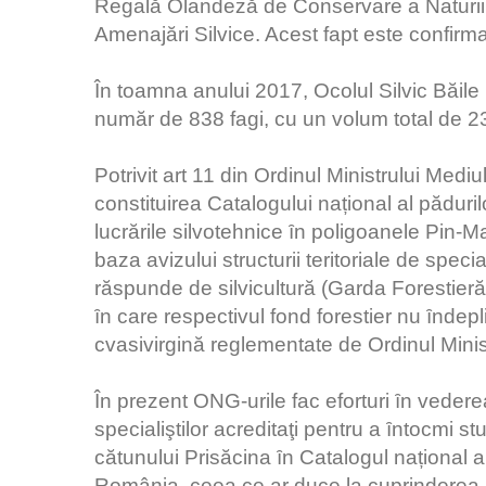
Regală Olandeză de Conservare a Naturii î
Amenajări Silvice. Acest fapt este confirm
În toamna anului 2017, Ocolul Silvic Băile
număr de 838 fagi, cu un volum total de 
Potrivit art 11 din Ordinul Ministrului Mediu
constituirea Catalogului național al păduri
lucrările silvotehnice ȋn poligoanele Pin-M
baza avizului structurii teritoriale de specia
răspunde de silvicultură (Garda Forestieră 
ȋn care respectivul fond forestier nu ȋndepli
cvasivirgină reglementate de Ordinul Minist
În prezent ONG-urile fac eforturi ȋn vederea
specialiştilor acreditaţi pentru a ȋntocmi st
cătunului Prisăcina ȋn Catalogul național al
România, ceea ce ar duce la cuprinderea l