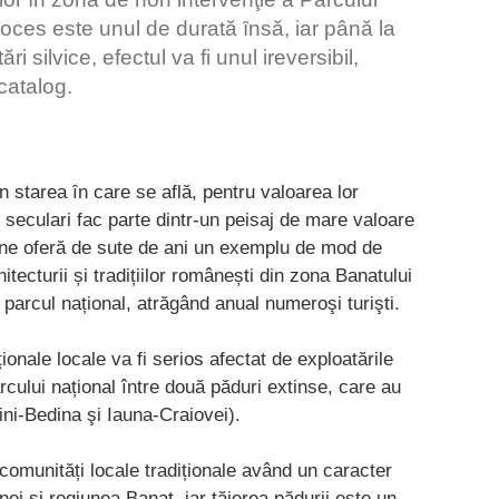
ces este unul de durată ȋnsă, iar până la
 silvice, efectul va fi unul ireversibil,
catalog.
n starea ȋn care se află, pentru valoarea lor
i seculari fac parte dintr-un peisaj de mare valoare
ă ne oferă de sute de ani un exemplu de mod de
tecturii și tradițiilor românești din zona Banatului
parcul național, atrăgând anual numeroşi turişti.
ionale locale va fi serios afectat de exploatările
rcului național între două păduri extinse, care au
ni-Bedina şi Iauna-Craiovei).
comunități locale tradiționale având un caracter
i și regiunea Banat, iar tăierea pădurii este un