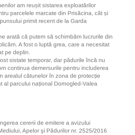
menilor am reușit sistarea exploatărilor
pentru parcelele marcate din Prisăcina, cât și
punsului primit recent de la Garda
ne arată că putem să schimbăm lucrurile din
licăm. A fost o luptă grea, care a necesitat
at pe deplin.
ost sistate temporar, dar pădurile încă nu
 vom continua demersurile pentru includerea
n arealul cătunelor în zona de protecție
t al parcului național Domogled-Valea
ngerea cererii de emitere a avizului
 Mediului, Apelor şi Pădurilor nr. 2525/2016