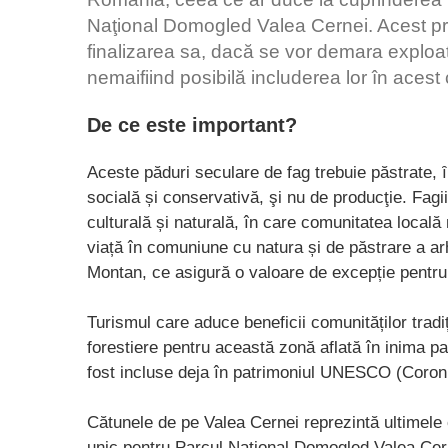
Naţional Domogled Valea Cernei. Acest pro
finalizarea sa, dacă se vor demara exploatări
nemaifiind posibilă includerea lor în acest 
De ce este important?
Aceste păduri seculare de fag trebuie păstrate, ȋ
socială și conservativă, şi nu de producţie. Fagi
culturală și naturală, în care comunitatea local
viață în comuniune cu natura și de păstrare a arhi
Montan, ce asigură o valoare de excepție pentru 
Turismul care aduce beneficii comunităților tradiț
forestiere pentru această zonă aflată în inima pa
fost incluse deja în patrimoniul UNESCO (Coroni
Cătunele de pe Valea Cernei reprezintă ultimele 
unic pentru Parcul Național Domogled Valea Cerne