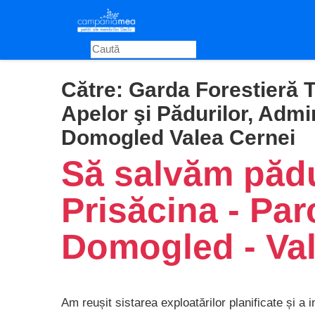
Skip
to
main
content
Către:
Garda Forestieră T
Apelor şi Pădurilor, Admi
Domogled Valea Cernei
Să salvăm pădu
Prisăcina - Par
Domogled - Val
Am reușit sistarea exploatărilor planificate și a i