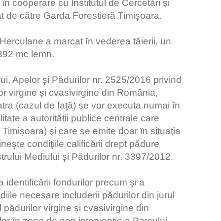
n cooperare cu Institutul de Cercetări și
at de către Garda Forestieră Timişoara.
 Herculane a marcat ȋn vederea tăierii, un
2392 mc lemn.
lui, Apelor şi Pădurilor nr. 2525/2016 privind
lor virgine și cvasivirgine din România,
atra (cazul de faţă) se vor executa numai în
litate a autorității publice centrale care
Timişoara) şi care se emite doar ȋn situaţia
neşte condiţiile calificării drept pădure
rului Mediului şi Pădurilor nr. 3397/2012.
 identificării fondurilor precum şi a
udiile necesare includerii pădurilor din jurul
 pădurilor virgine și cvasivirgine din
or ȋn zona de non intervenţie a Parcului