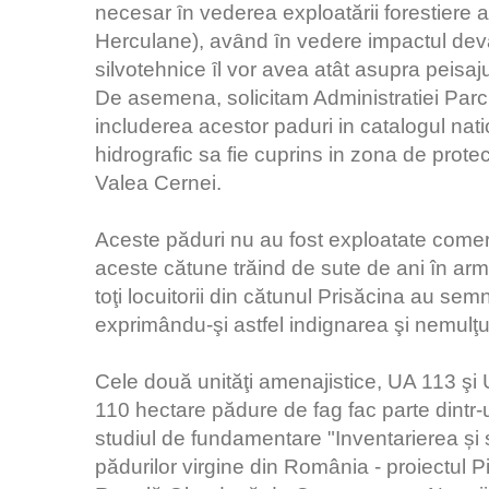
necesar ȋn vederea exploatării forestiere 
Herculane), avȃnd ȋn vedere impactul devast
silvotehnice ȋl vor avea atât asupra peisaju
De asemena, solicitam Administratiei Par
includerea acestor paduri in catalogul natio
hidrografic sa fie cuprins in zona de prot
Valea Cernei.
Aceste păduri nu au fost exploatate comerc
aceste cătune trăind de sute de ani în armo
toţi locuitorii din cătunul Prisăcina au sem
exprimându-şi astfel indignarea şi nemulţum
Cele două unităţi amenajistice, UA 113 şi 
110 hectare pădure de fag fac parte dintr-u
studiul de fundamentare "Inventarierea și st
pădurilor virgine din România - proiectul 