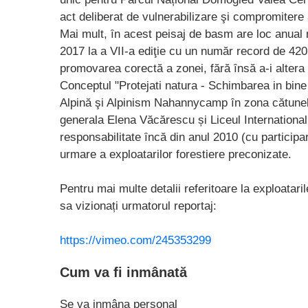
act deliberat de vulnerabilizare şi compromitere
Mai mult, ȋn acest peisaj de basm are loc anual
2017 la a VII-a ediţie cu un număr record de 420 
promovarea corectă a zonei, fără ȋnsă a-i altera 
Conceptul "Protejati natura - Schimbarea in bin
Alpină şi Alpinism Nahannycamp ȋn zona cătunelo
generala Elena Văcărescu și Liceul International
responsabilitate ȋncă din anul 2010 (cu participar
urmare a exploatarilor forestiere preconizate.
Pentru mai multe detalii referitoare la exploatar
sa vizionați urmatorul reportaj:
https://vimeo.com/245353299
Cum va fi inmânată
Se va inmâna personal