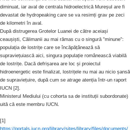
diminuat, iar aval de centrala hidroelectrică Mureșul are fi
devastat de hydropeaking care se va resimți grav pe zeci
de kilometri în aval.
După distrugerea Grotelor Luanei de către aceiași
ceaușiști, Călimanii au mai rămas cu o singură ”minune”:
populația de lostrițe care se încăpățânează să
supraviețuiască aici, singura populație românească viabilă
de lostrițe. Dacă defrișarea are loc și proiectul
hidroenergetic este finalizat, lostrițele nu mai au nicio șansă
de supraviețuire, după cum se atrage atenția într-un raport
IUCN [2].
Ministerul Mediului (cu cohorta sa de instituții subordonate)
uită că este membru IUCN.
[1]
https://portals.iucn.org/library/sites/library/files/documents/