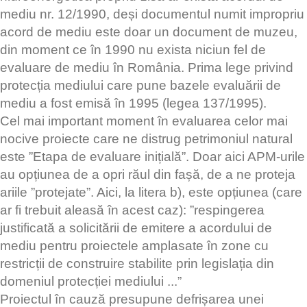
mediu nr. 12/1990, deși documentul numit impropriu
acord de mediu este doar un document de muzeu,
din moment ce în 1990 nu exista niciun fel de
evaluare de mediu în România. Prima lege privind
protecția mediului care pune bazele evaluării de
mediu a fost emisă în 1995 (legea 137/1995).
Cel mai important moment în evaluarea celor mai
nocive proiecte care ne distrug petrimoniul natural
este ”Etapa de evaluare inițială”. Doar aici APM-urile
au opțiunea de a opri răul din fașă, de a ne proteja
ariile ”protejate”. Aici, la litera b), este opțiunea (care
ar fi trebuit aleasă în acest caz): ”respingerea
justificată a solicitării de emitere a acordului de
mediu pentru proiectele amplasate în zone cu
restricții de construire stabilite prin legislația din
domeniul protecției mediului ...”
Proiectul în cauză presupune defrișarea unei