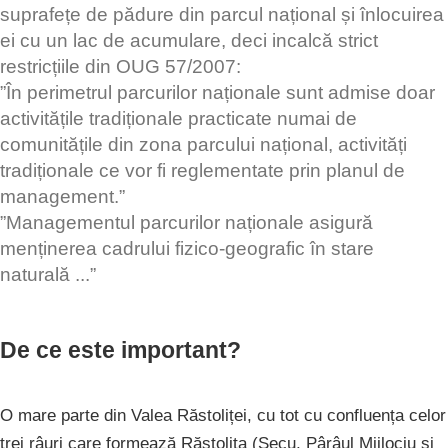
suprafețe de pădure din parcul național și înlocuirea
ei cu un lac de acumulare, deci incalcă strict
restricțiile din OUG 57/2007:
”În perimetrul parcurilor naționale sunt admise doar
activitățile tradiționale practicate numai de
comunitățile din zona parcului național, activități
tradiționale ce vor fi reglementate prin planul de
management.”
”Managementul parcurilor naționale asigură
menținerea cadrului fizico-geografic în stare
naturală ...”
De ce este important?
O mare parte din Valea Răstoliței, cu tot cu confluența celor
trei râuri care formează Răstolița (Secu, Pârâul Mijlociu și