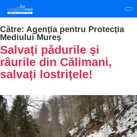
Skip
to
main
content
Către:
Agenția pentru Protecția
Mediului Mureș
Salvați pădurile și
râurile din Călimani,
salvați lostrițele!