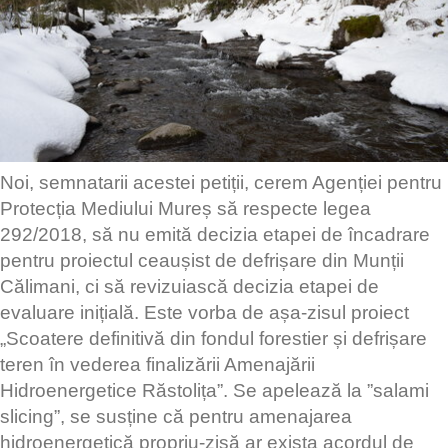
Noi, semnatarii acestei petiții, cerem Agenției pentru
Protecția Mediului Mureș să respecte legea
292/2018, să nu emită decizia etapei de încadrare
pentru proiectul ceaușist de defrișare din Munții
Călimani, ci să revizuiască decizia etapei de
evaluare inițială. Este vorba de așa-zisul proiect
„Scoatere definitivă din fondul forestier și defrișare
teren în vederea finalizării Amenajării
Hidroenergetice Răstolița”. Se apelează la ”salami
slicing”, se susține că pentru amenajarea
hidroenergetică propriu-zisă ar exista acordul de