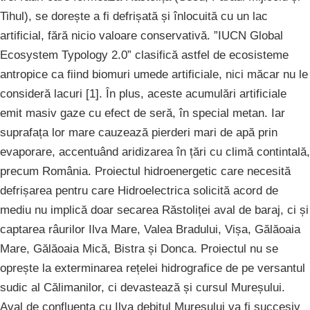
Tihul), se dorește a fi defrișată și înlocuită cu un lac
artificial, fără nicio valoare conservativă. ”IUCN Global
Ecosystem Typology 2.0” clasifică astfel de ecosisteme
antropice ca fiind biomuri umede artificiale, nici măcar nu le
consideră lacuri [1]. În plus, aceste acumulări artificiale
emit masiv gaze cu efect de seră, în special metan. Iar
suprafața lor mare cauzează pierderi mari de apă prin
evaporare, accentuând aridizarea în țări cu climă contintală,
precum România. Proiectul hidroenergetic care necesită
defrișarea pentru care Hidroelectrica solicită acord de
mediu nu implică doar secarea Răstoliței aval de baraj, ci și
captarea râurilor Ilva Mare, Valea Bradului, Vișa, Gălăoaia
Mare, Gălăoaia Mică, Bistra și Donca. Proiectul nu se
oprește la exterminarea rețelei hidrografice de pe versantul
sudic al Călimanilor, ci devastează și cursul Mureșului.
Aval de confluența cu Ilva debitul Mureșului va fi succesiv