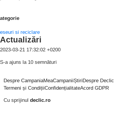
ategorie
eseuri si reciclare
Actualizări
2023-03-21 17:32:02 +0200
S-a ajuns la 10 semnături
Despre CampaniaMea
Campanii
Știri
Despre Declic
Termeni și Condiții
Confidențialitate
Acord GDPR
Cu sprijinul
declic.ro