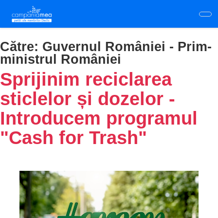
Skip
to
main
content
Către:
Guvernul României - Prim-
ministrul României
Sprijinim reciclarea
sticlelor și dozelor -
Introducem programul
"Cash for Trash"