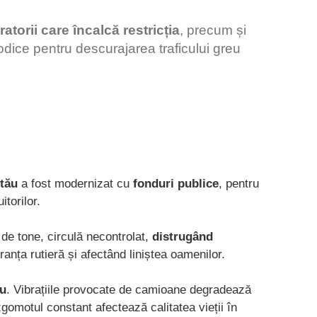
torii care încalcă restricția
, precum și
iodice pentru descurajarea traficului greu
tău
a fost modernizat cu
fonduri publice
, pentru
itorilor.
 de tone, circulă necontrolat,
distrugând
ranța rutieră și afectând liniștea oamenilor.
eu
. Vibrațiile provocate de camioane degradează
 zgomotul constant afectează calitatea vieții în