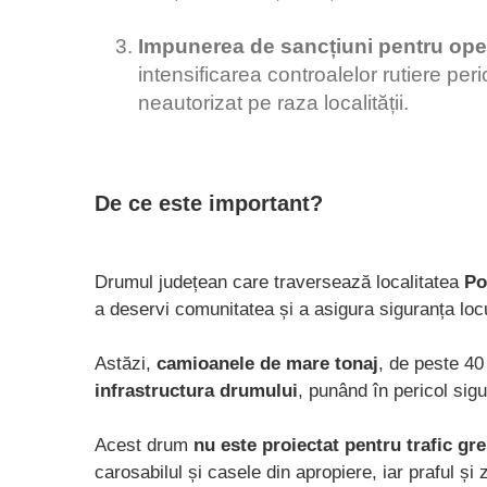
Impunerea de sancțiuni pentru opera
intensificarea controalelor rutiere per
neautorizat pe raza localității.
De ce este important?
Drumul județean care traversează localitatea
Po
a deservi comunitatea și a asigura siguranța locu
Astăzi,
camioanele de mare tonaj
, de peste 40
infrastructura drumului
, punând în pericol sigu
Acest drum
nu este proiectat pentru trafic gr
carosabilul și casele din apropiere, iar praful și