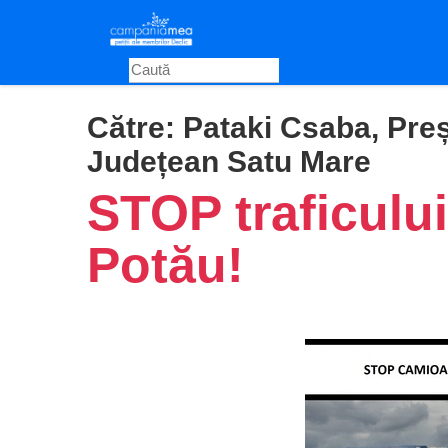
Skip
to
main
content
Către:
Pataki Csaba, Preș
Județean Satu Mare
STOP traficului
Potău!