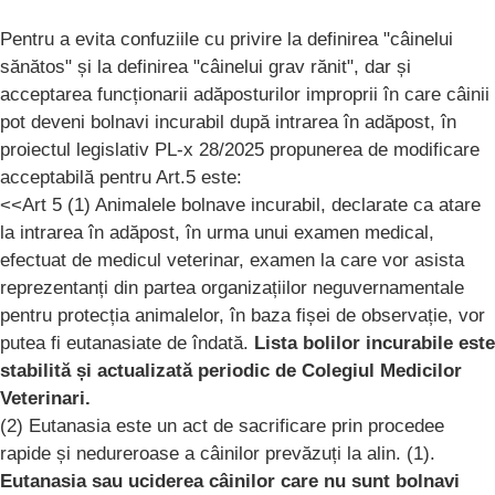
Pentru a evita confuziile cu privire la definirea "câinelui
sănătos" și la definirea "câinelui grav rănit", dar și
acceptarea funcționarii adăposturilor improprii în care câinii
pot deveni bolnavi incurabil după intrarea în adăpost, în
proiectul legislativ PL-x 28/2025 propunerea de modificare
acceptabilă pentru Art.5 este:
<<Art 5 (1) Animalele bolnave incurabil, declarate ca atare
la intrarea în adăpost, în urma unui examen medical,
efectuat de medicul veterinar, examen la care vor asista
reprezentanți din partea organizațiilor neguvernamentale
pentru protecția animalelor, în baza fișei de observație, vor
putea fi eutanasiate de îndată.
Lista bolilor incurabile este
stabilită și actualizată periodic de Colegiul Medicilor
Veterinari.
(2) Eutanasia este un act de sacrificare prin procedee
rapide și nedureroase a câinilor prevăzuți la alin. (1).
Eutanasia sau uciderea câinilor care nu sunt bolnavi