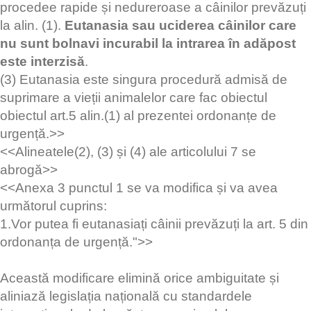
procedee rapide și nedureroase a câinilor prevăzuți
la alin. (1).
Eutanasia sau uciderea câinilor care
nu sunt bolnavi incurabil la intrarea în adăpost
este interzisă
.
(3) Eutanasia este singura procedură admisă de
suprimare a vieții animalelor care fac obiectul
obiectul art.5 alin.(1) al prezentei ordonanțe de
urgență.>>
<<Alineatele(2), (3) și (4) ale articolului 7 se
abrogă>>
<<Anexa 3 punctul 1 se va modifica și va avea
următorul cuprins:
1.Vor putea fi eutanasiați câinii prevăzuți la art. 5 din
ordonanța de urgență.">>
Această modificare elimină orice ambiguitate și
aliniază legislația națională cu standardele