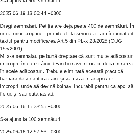
S-a ajuns la 500 semnături
2025-06-19 13:06:44 +0300
Dragi semnatari, Petiția are deja peste 400 de semnături. În
urma unor propuneri primite de la semnatari am îmbunătățit
textul pentru modificarea Art.5 din PL-x 28/2025 (OUG
155/2001).
Mi s-a semnalat, pe bună dreptate că sunt multe adăposturi
improprii în care câinii devin bolnavi incurabil după intrarea
în acele adăposturi. Trebuie eliminată această practică
barbară de a captura câini și a-i caza în adăposturi
improprii unde să devină bolnavi incurabil pentru ca apoi să
fie uciși sau eutanasiati.
2025-06-16 15:38:55 +0300
S-a ajuns la 100 semnături
2025-06-16 12:57:56 +0300