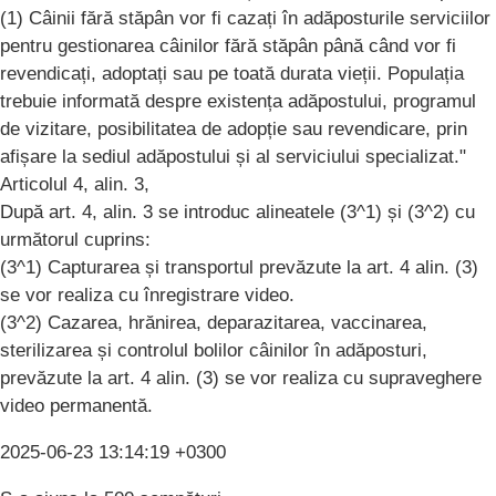
(1) Câinii fără stăpân vor fi cazați în adăposturile serviciilor
pentru gestionarea câinilor fără stăpân până când vor fi
revendicați, adoptați sau pe toată durata vieții. Populația
trebuie informată despre existența adăpostului, programul
de vizitare, posibilitatea de adopție sau revendicare, prin
afișare la sediul adăpostului și al serviciului specializat."
Articolul 4, alin. 3,
După art. 4, alin. 3 se introduc alineatele (3^1) și (3^2) cu
următorul cuprins:
(3^1) Capturarea și transportul prevăzute la art. 4 alin. (3)
se vor realiza cu înregistrare video.
(3^2) Cazarea, hrănirea, deparazitarea, vaccinarea,
sterilizarea și controlul bolilor câinilor în adăposturi,
prevăzute la art. 4 alin. (3) se vor realiza cu supraveghere
video permanentă.
2025-06-23 13:14:19 +0300