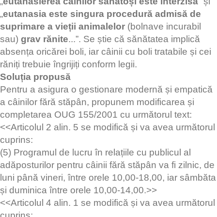
„
eutanasierea câinilor sănătoși este interzisă
” și
„
eutanasia este singura procedură admisă de
suprimare a vieții animalelor
(bolnave incurabil
sau)
grav rănite
...”. Se știe că sănătatea implică
absența oricărei boli, iar câinii cu boli tratabile și cei
răniți trebuie îngrijiți conform legii.
Soluția propusă
Pentru a asigura o gestionare modernă și empatică
a câinilor fără stăpân, propunem modificarea și
completarea OUG 155/2001 cu următorul text:
<<Articolul 2 alin. 5 se modifică și va avea următorul
cuprins:
(5) Programul de lucru în relațiile cu publicul al
adăposturilor pentru câinii fără stăpân va fi zilnic, de
luni până vineri, între orele 10,00-18,00, iar sâmbăta
și duminica între orele 10,00-14,00.>>
<<Articolul 4 alin. 1 se modifică și va avea următorul
cuprins: