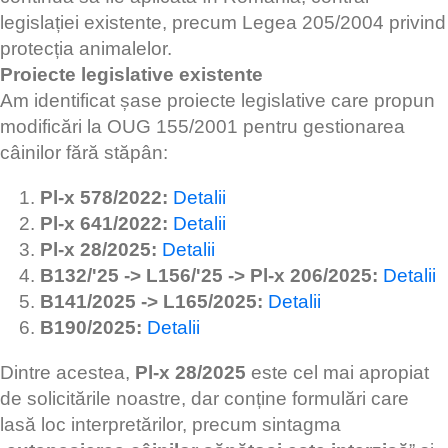
legislației existente, precum Legea 205/2004 privind
protecția animalelor.
Proiecte legislative existente
Am identificat șase proiecte legislative care propun
modificări la OUG 155/2001 pentru gestionarea
câinilor fără stăpân:
Pl-x 578/2022:
Detalii
Pl-x 641/2022:
Detalii
Pl-x 28/2025:
Detalii
B132/'25 -> L156/'25 -> Pl-x 206/2025:
Detalii
B141/2025 -> L165/2025:
Detalii
B190/2025:
Detalii
Dintre acestea,
Pl-x 28/2025
este cel mai apropiat
de solicitările noastre, dar conține formulări care
lasă loc interpretărilor, precum sintagma