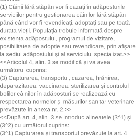
(1) Câinii fără stăpân vor fi cazați în adăposturile
serviciilor pentru gestionarea câinilor fără stăpân
până când vor fi revendicați, adoptați sau pe toată
durata vieții. Populația trebuie informată despre
existența adăpostului, programul de vizitare,
posibilitatea de adopție sau revendicare, prin afișare
la sediul adăpostului și al serviciului specializat.>>
<<Articolul 4, alin. 3 se modifică și va avea
următorul cuprins:
(3) Capturarea, transportul, cazarea, hrănirea,
deparazitarea, vaccinarea, sterilizarea și controlul
bolilor câinilor în adăposturi se realizează cu
respectarea normelor și măsurilor sanitar-veterinare
prevăzute în anexa nr. 2.>>
<<După art. 4, alin. 3 se introduc alineatele (3^1) și
(3^2) cu următorul cuprins:
(3^1) Capturarea și transportul prevăzute la art. 4