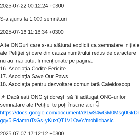
2025-07-22 00:12:24 +0300
S-a ajuns la 1,000 semnături
2025-07-16 11:18:34 +0300
Alte ONGuri care s-au alăturat explicit ca semnatare inițiale
ale Petiției și care din cauza numărului redus de caractere
nu au mai putut fi menționate pe pagină:
16. Asociația Codițe Fericite
17. Asociația Save Our Paws
18. Asociația pentru dezvoltare comunitară Caleidoscop
📌 Dacă ești ONG și dorești să fii adăugat ONG-urilor
semnatare ale Petiției te poți înscrie aici 👇
https://docs.google.com/document/d/1wS4wGM0Msg0GkDr
gqv5-FdamruTsGs-yKuxQT1V1OwY/mobilebasic
2025-07-07 17:12:12 +0300