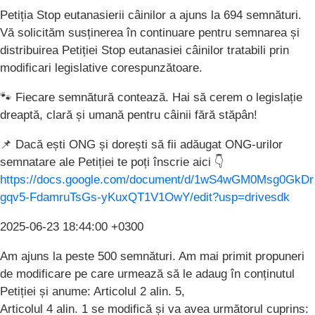
Petiția Stop eutanasierii câinilor a ajuns la 694 semnături.
Vă solicităm susținerea în continuare pentru semnarea și
distribuirea Petiției Stop eutanasiei câinilor tratabili prin
modificari legislative corespunzătoare.
🐾 Fiecare semnătură contează. Hai să cerem o legislație
dreaptă, clară și umană pentru câinii fără stăpân!
📌 Dacă ești ONG și dorești să fii adăugat ONG-urilor
semnatare ale Petiției te poți înscrie aici 👇
https://docs.google.com/document/d/1wS4wGM0Msg0GkDr
gqv5-FdamruTsGs-yKuxQT1V1OwY/edit?usp=drivesdk
2025-06-23 18:44:00 +0300
Am ajuns la peste 500 semnături. Am mai primit propuneri
de modificare pe care urmează să le adaug în conținutul
Petiției și anume: Articolul 2 alin. 5,
Articolul 4 alin. 1 se modifică și va avea următorul cuprins: