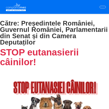
Skip
to
main
content
Către:
Președintele României,
Guvernul României, Parlamentarii
din Senat și din Camera
Deputaților
STOP eutanasierii
câinilor!