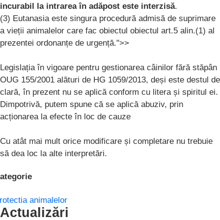
incurabil la intrarea în adăpost este interzisă
.
(3) Eutanasia este singura procedură admisă de suprimare
a vieții animalelor care fac obiectul obiectul art.5 alin.(1) al
prezentei ordonanțe de urgență.">>
Legislația în vigoare pentru gestionarea câinilor fără stăpân
OUG 155/2001 alături de HG 1059/2013, deși este destul de
clară, în prezent nu se aplică conform cu litera și spiritul ei.
Dimpotrivă, putem spune că se aplică abuziv, prin
acționarea la efecte în loc de cauze
Cu atât mai mult orice modificare și completare nu trebuie
să dea loc la alte interpretări.
ategorie
rotectia animalelor
Actualizări