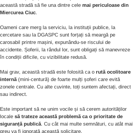
această stradă să fie una dintre cele
mai periculoase din
Miercurea Ciuc
.
Oameni care merg la serviciu, la instituții publice, la
cercetare sau la DGASPC sunt forțați să meargă pe
carosabil printre mașini, expunându-se riscului de
accidente. Șoferii, la rândul lor, sunt obligați să manevreze
în condiții dificile, cu vizibilitate redusă.
Mai grav, această stradă este folosită ca o
rută ocolitoare
internă
(mini-centură) de foarte mulți șoferi care evită
zonele centrale. Cu alte cuvinte, toți suntem afectați, direct
sau indirect.
Este important să ne unim vocile și să cerem autorităților
locale
să trateze această problemă ca o prioritate de
siguranță publică
. Cu cât mai multe semnături, cu atât mai
greu va fi ignorată această solicitare.