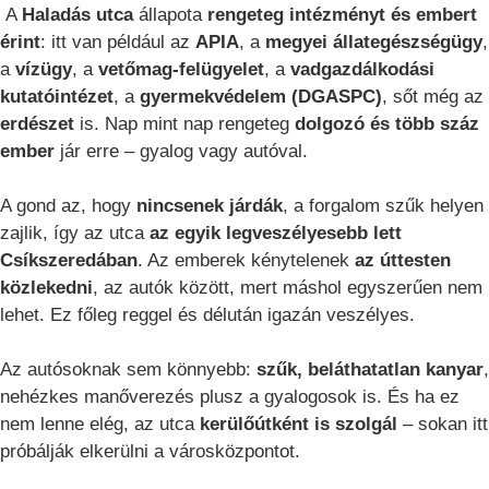
A
Haladás utca
állapota
rengeteg intézményt és embert
érint
: itt van például az
APIA
, a
megyei állategészségügy
,
a
vízügy
, a
vetőmag-felügyelet
, a
vadgazdálkodási
kutatóintézet
, a
gyermekvédelem (DGASPC)
, sőt még az
erdészet
is. Nap mint nap rengeteg
dolgozó és több száz
ember
jár erre – gyalog vagy autóval.
A gond az, hogy
nincsenek járdák
, a forgalom szűk helyen
zajlik, így az utca
az egyik legveszélyesebb lett
Csíkszeredában
. Az emberek kénytelenek
az úttesten
közlekedni
, az autók között, mert máshol egyszerűen nem
lehet. Ez főleg reggel és délután igazán veszélyes.
Az autósoknak sem könnyebb:
szűk, beláthatatlan kanyar
,
nehézkes manőverezés plusz a gyalogosok is. És ha ez
nem lenne elég, az utca
kerülőútként is szolgál
– sokan itt
próbálják elkerülni a városközpontot.