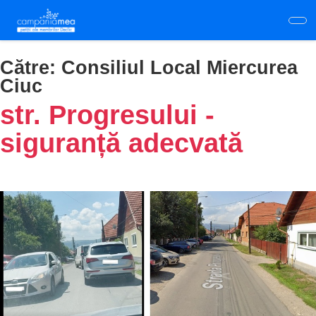
Skip
to
main
content
Către:
Consiliul Local Miercurea
Ciuc
str. Progresului -
siguranță adecvată