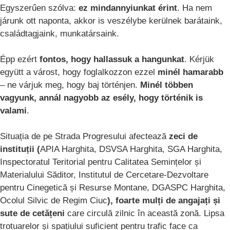
Egyszerűen szólva:
ez mindannyiunkat érint
. Ha nem
járunk ott naponta, akkor is veszélybe kerülnek barátaink,
családtagjaink, munkatársaink.
Épp ezért
fontos, hogy hallassuk a hangunkat
. Kérjük
együtt a várost, hogy foglalkozzon ezzel
minél hamarabb
– ne várjuk meg, hogy baj történjen.
Minél többen
vagyunk, annál nagyobb az esély, hogy történik is
valami
.
Situația de pe Strada Progresului afectează
zeci de
instituții (
APIA Harghita, DSVSA Harghita, SGA Harghita,
Inspectoratul Teritorial pentru Calitatea Semințelor și
Materialului Săditor, Institutul de Cercetare-Dezvoltare
pentru Cinegetică și Resurse Montane, DGASPC Harghita,
Ocolul Silvic de Regim Ciuc
), foarte mulți de angajați și
sute de cetățeni
care circulă zilnic în această zonă. Lipsa
trotuarelor și spațiului suficient pentru trafic face ca