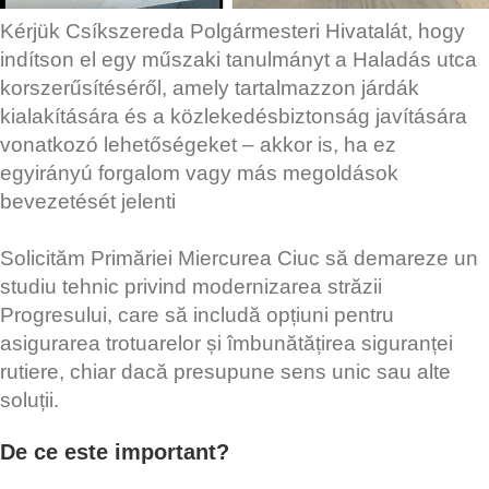
Kérjük Csíkszereda Polgármesteri Hivatalát, hogy
indítson el egy műszaki tanulmányt a Haladás utca
korszerűsítéséről, amely tartalmazzon járdák
kialakítására és a közlekedésbiztonság javítására
vonatkozó lehetőségeket – akkor is, ha ez
egyirányú forgalom vagy más megoldások
bevezetését jelenti
Solicităm Primăriei Miercurea Ciuc să demareze un
studiu tehnic privind modernizarea străzii
Progresului, care să includă opțiuni pentru
asigurarea trotuarelor și îmbunătățirea siguranței
rutiere, chiar dacă presupune sens unic sau alte
soluții.
De ce este important?