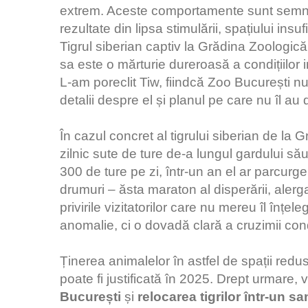
extrem. Aceste comportamente sunt semne cl
rezultate din lipsa stimulării, spațiului insuf
Tigrul siberian captiv la Grădina Zoologic
sa este o mărturie dureroasă a condițiilor
L-am poreclit Tiw, fiindcă Zoo București n
detalii despre el și planul pe care nu îl au
În cazul concret al tigrului siberian de la
zilnic sute de ture de-a lungul gardului s
300 de ture pe zi, într-un an el ar parcurg
drumuri – ăsta maraton al disperării, alergat
privirile vizitatorilor care nu mereu îl înț
anomalie, ci o dovadă clară a cruzimii condi
Ținerea animalelor în astfel de spații redu
poate fi justificată în 2025. Drept urmare,
București
și
relocarea tigrilor într-un sa