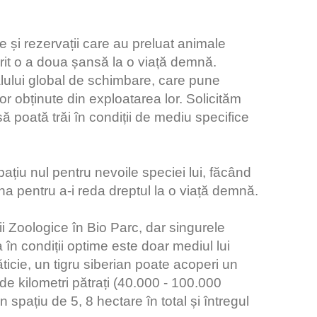
 și rezervații care au preluat animale
erit o a doua șansă la o viață demnă.
ului global de schimbare, care pune
r obținute din exploatarea lor. Solicităm
 poată trăi în condiții de mediu specifice
spațiu nul pentru nevoile speciei lui, făcând
ona pentru a-i reda dreptul la o viață demnă.
 Zoologice în Bio Parc, dar singurele
a în condiții optime este doar mediul lui
ticie, un tigru siberian poate acoperi un
de kilometri pătrați (40.000 - 100.000
ațiu de 5, 8 hectare în total și întregul