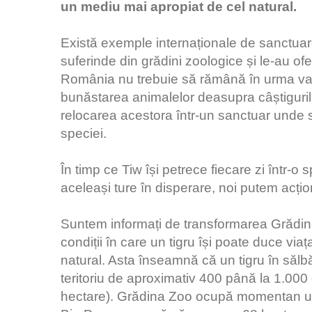
un mediu mai apropiat de cel natural.
Există exemple internaționale de sanctuare
suferinde din grădini zoologice și le-au of
România nu trebuie să rămână în urma val
bunăstarea animalelor deasupra câștigurilo
relocarea acestora într-un sanctuar unde să
speciei.
În timp ce Tiw își petrece fiecare zi într-o 
aceleași ture în disperare, noi putem acți
Suntem informați de transformarea Grădinii
condiții în care un tigru își poate duce viaț
natural. Asta înseamnă că un tigru în sălbă
teritoriu de aproximativ 400 până la 1.000 
hectare). Grădina Zoo ocupă momentan un sp