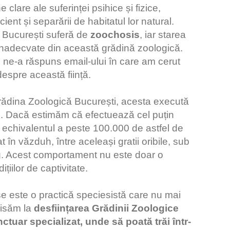
are ale suferinței psihice și fizice,
icient și separării de habitatul lor natural.
ă București suferă de
zoochosis
, iar starea
 inadecvate din această grădină zoologică.
u ne-a răspuns email-ului în care am cerut
 despre această ființă.
 Grădina Zoologică București, acesta execută
ău. Dacă estimăm că efectuează cel puțin
e echivalentul a peste 100.000 de astfel de
 în văzduh, între aceleași gratii oribile, sub
eleg. Acest comportament nu este doar o
țiilor de captivitate.
se este o practică speciesistă care nu mai
 visăm la
desființarea Grădinii Zoologice
nctuar specializat, unde să poată trăi într-