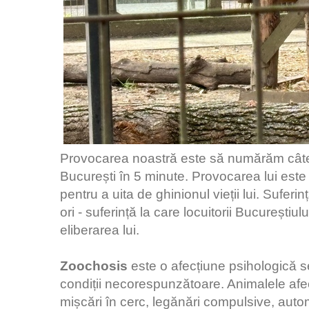
Provocarea noastră este să numărăm câte t
București în 5 minute. Provocarea lui este
pentru a uita de ghinionul vieții lui. Suferi
ori - suferință la care locuitorii Bucureștiul
eliberarea lui.
Zoochosis
este o afecțiune psihologică se
condiții necorespunzătoare. Animalele afe
mișcări în cerc, legănări compulsive, autom