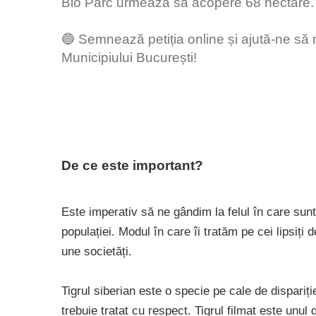
Bio Parc urmează să acopere 68 hectare
🔵 Semnează petiția online și ajută-ne să 
Municipiului București!
De ce este important?
Este imperativ să ne gândim la felul în care sunt
populației. Modul în care îi tratăm pe cei lipsiți d
une societăți.
Tigrul siberian este o specie pe cale de dispari
trebuie tratat cu respect. Tigrul filmat este unul di