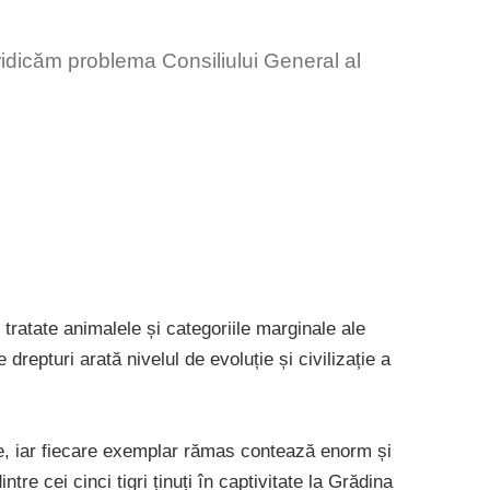
.
ridicăm problema Consiliului General al
 tratate animalele și categoriile marginale ale
e drepturi arată nivelul de evoluție și civilizație a
ție, iar fiecare exemplar rămas contează enorm și
ntre cei cinci tigri ținuți în captivitate la Grădina