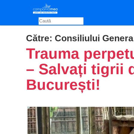
Skip
to
main
content
Către:
Consiliului Genera
Trauma perpetuă
– Salvați tigrii
București!