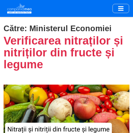
Skip
to
main
content
Către:
Ministerul Economiei
Verificarea nitraților și
nitriților din fructe și
legume