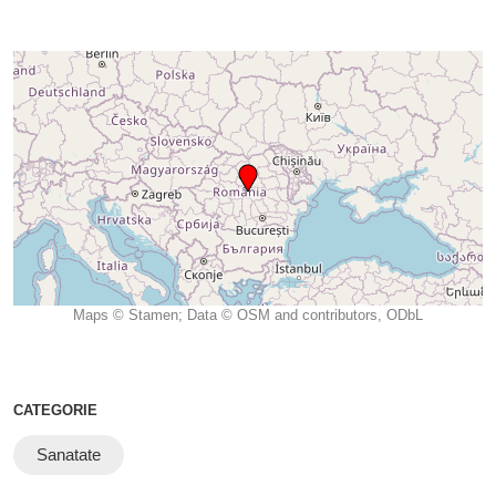
Maps © Stamen; Data © OSM and contributors, ODbL
CATEGORIE
Sanatate