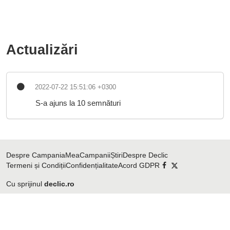
Actualizări
2022-07-22 15:51:06 +0300
S-a ajuns la 10 semnături
Despre CampaniaMea
Campanii
Știri
Despre Declic
Termeni și Condiții
Confidențialitate
Acord GDPR
Cu sprijinul
declic.ro