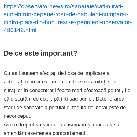
https://observatornews.ro/sanatate/cati-nitrati-
sunt-intrun-pepene-rosu-de-dabuleni-cumparat-
dintro-piata-din-bucuresti-experiment-observator-
480148.html
De ce este important?
Cu toții suntem afectați de lipsa de implicare a
autorităților in acest fenomen. Prezenta nitriților și
nitraților in concentrații foarte mari afectează pe toți, fie
că discutăm de copii, părinți sau bunici. Deteriorarea
stării de sănătate a populației făcută deliberat este de
neconceput.
Avem dreptul să știm ce consumăm și mai ales să
amendăm asemenea comportament.