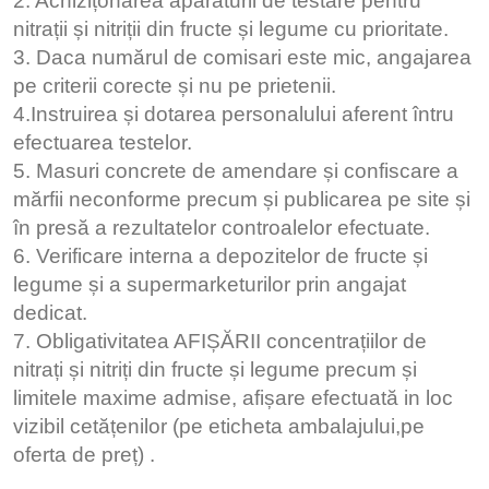
2. Achizițonarea aparaturii de testare pentru
nitrații și nitriții din fructe și legume cu prioritate.
3. Daca numărul de comisari este mic, angajarea
pe criterii corecte și nu pe prietenii.
4.Instruirea și dotarea personalului aferent întru
efectuarea testelor.
5. Masuri concrete de amendare și confiscare a
mărfii neconforme precum și publicarea pe site și
în presă a rezultatelor controalelor efectuate.
6. Verificare interna a depozitelor de fructe și
legume și a supermarketurilor prin angajat
dedicat.
7. Obligativitatea AFIȘĂRII concentrațiilor de
nitrați și nitriți din fructe și legume precum și
limitele maxime admise, afișare efectuată in loc
vizibil cetățenilor (pe eticheta ambalajului,pe
oferta de preț) .