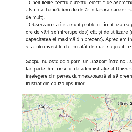
- Cheltuielile pentru curentul electric de asemen
- Nu mai beneficiem de dotările laboratoarelor p
de mult).
- Observăm că încă sunt probleme în utilizarea p
ore de vârf se întrerupe des) cât și de utilizare
capacitatea ei maximă din prezent). Apreciem îm
și acolo investiții dar nu atât de mari să justific
Scopul nu este de a porni un „război” între noi, 
fac parte din consiliul de administrație al Univer
înțelegere din partea dumneavoastră și să creem
frustrat din cauza lipsurilor.