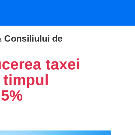
 Consiliului de
erea taxei
 timpul
25%