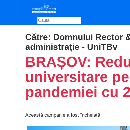
Skip
to
main
content
Către:
Domnului Rector &
administrație - UniTBv
BRAȘOV: Reduc
universitare pe
pandemiei cu 
Această campanie a fost încheiată