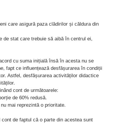
ni care asigură paza clădirilor și căldura din
 de stat care trebuie să aibă în centrul ei,
acord cu suma inițială însă în acesta nu se
ne, fapt ce influențează desfășurarea în condiții
r. Astfel, desfășurarea activităților didactice
tăților.
ținând cont de următoarele:
oporție de 60% redusă.
nu mai reprezintă o prioritate.
d cont de faptul că o parte din acestea sunt