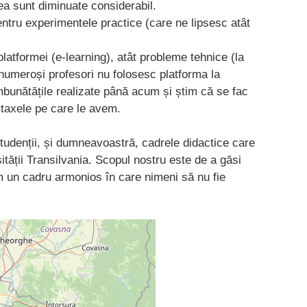
ea sunt diminuate considerabil.
entru experimentele practice (care ne lipsesc atât
latformei (e-learning), atât probleme tehnice (la
 (numeroși profesori nu folosesc platforma la
bunătățile realizate până acum și știm că se fac
e taxele pe care le avem.
studenții, și dumneavoastră, cadrele didactice care
sității Transilvania. Scopul nostru este de a găsi
 un cadru armonios în care nimeni să nu fie