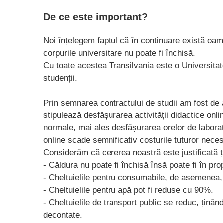
De ce este important?
Noi înțelegem faptul că în continuare există oame
corpurile universitare nu poate fi închisă.
Cu toate acestea Transilvania este o Universitate
studenții.
Prin semnarea contractului de studii am fost de 
stipulează desfășurarea activității didactice onli
normale, mai ales desfășurarea orelor de laborato
online scade semnificativ costurile tuturor necesi
Considerăm că cererea noastră este justificată 
- Căldura nu poate fi închisă însă poate fi în pr
- Cheltuielile pentru consumabile, de asemenea, 
- Cheltuielile pentru apă pot fi reduse cu 90%.
- Cheltuielile de transport public se reduc, ținân
decontate.