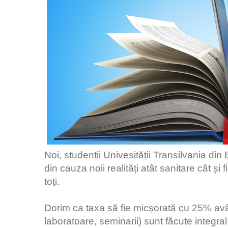
Noi, studenții Univesității Transilvania di
din cauza noii realități atât sanitare cât ș
toți.
Dorim ca taxa să fie micșorată cu 25% avân
laboratoare, seminarii) sunt făcute integral