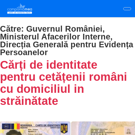
Skip
to
main
content
Către:
Guvernul României,
Ministerul Afacerilor Interne,
Direcția Generală pentru Evidența
Persoanelor
Cărți de identitate
pentru cetățenii români
cu domiciliul in
străinătate