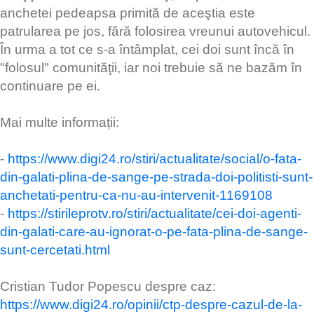
anchetei pedeapsa primită de aceştia este
patrularea pe jos, fără folosirea vreunui autovehicul.
În urma a tot ce s-a întâmplat, cei doi sunt încă în
"folosul" comunităţii, iar noi trebuie să ne bazăm în
continuare pe ei.
Mai multe informații:
-
https://www.digi24.ro/stiri/actualitate/social/o-fata-
din-galati-plina-de-sange-pe-strada-doi-politisti-sunt-
anchetati-pentru-ca-nu-au-intervenit-1169108
-
https://stirileprotv.ro/stiri/actualitate/cei-doi-agenti-
din-galati-care-au-ignorat-o-pe-fata-plina-de-sange-
sunt-cercetati.html
Cristian Tudor Popescu despre caz:
https://www.digi24.ro/opinii/ctp-despre-cazul-de-la-