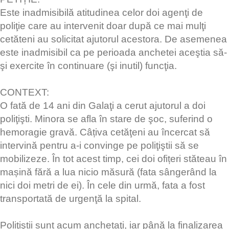
Este inadmisibilă atitudinea celor doi agenţi de
poliţie care au intervenit doar după ce mai mulţi
cetăteni au solicitat ajutorul acestora. De asemenea
este inadmisibil ca pe perioada anchetei aceştia să-
şi exercite în continuare (şi inutil) funcţia.
CONTEXT:
O fată de 14 ani din Galaţi a cerut ajutorul a doi
poliţişti. Minora se afla în stare de şoc, suferind o
hemoragie gravă. Câțiva cetăţeni au încercat să
intervină pentru a-i convinge pe poliţiştii să se
mobilizeze. În tot acest timp, cei doi ofițeri stăteau în
mașină fără a lua nicio măsură (fata sângerând la
nici doi metri de ei). În cele din urmă, fata a fost
transportată de urgenţă la spital.
Poliţiştii sunt acum anchetaţi, iar până la finalizarea