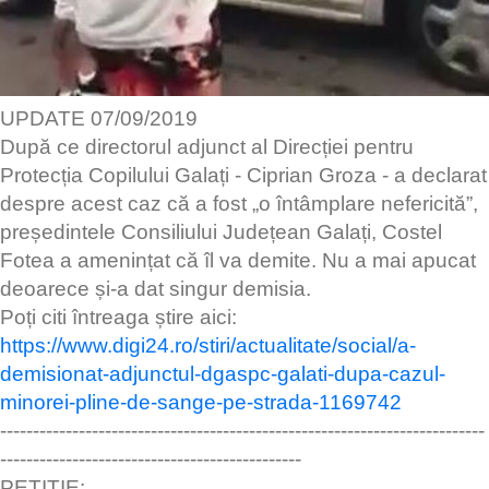
UPDATE 07/09/2019
După ce directorul adjunct al Direcției pentru
Protecția Copilului Galați - Ciprian Groza - a declarat
despre acest caz că a fost „o întâmplare nefericită”,
președintele Consiliului Județean Galați, Costel
Fotea a amenințat că îl va demite. Nu a mai apucat
deoarece și-a dat singur demisia.
Poți citi întreaga știre aici:
https://www.digi24.ro/stiri/actualitate/social/a-
demisionat-adjunctul-dgaspc-galati-dupa-cazul-
minorei-pline-de-sange-pe-strada-1169742
--------------------------------------------------------------------------
----------------------------------------------
PETIȚIE: