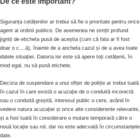
De ce este important?
Siguranța cetățenilor ar trebui să fie o prioritate pentru orice
agent al ordinii publice. De asemenea ne simțit profund
jigniți de eticheta pusă de aceștia (cum că fata ar fi fost
doar o c....ă), înainte de a ancheta cazul și de a avea toate
datele situației. Datoria lor este să apere toți cetățenii, în
mod egal, nu să pună etichete.
Decizia de suspendare a unui ofițer de poliție ar trebui luată
în cazul în care există o acuzație de o conduită incorectă
sau o conduită greșită, interesul public o cere, având în
vedere natura acuzației și orice alte considerente relevante,
și a fost luată în considerare o mutare temporară către o
nouă locație sau rol, dar nu este adecvată în circumstanțele
date.