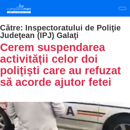
Skip
to
main
content
Către:
Inspectoratului de Poliţie
Judeţean (IPJ) Galaţi
Cerem suspendarea
activității celor doi
polițiști care au refuzat
să acorde ajutor fetei