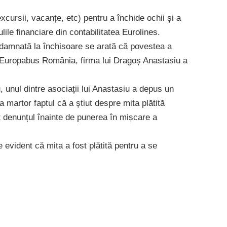
excursii, vacanțe, etc) pentru a închide ochii și a
lile financiare din contabilitatea Eurolines.
ndamnată la închisoare se arată că povestea a
g Europabus România, firma lui Dragoș Anastasiu a
, unul dintre asociații lui Anastasiu a depus un
 martor faptul că a știut despre mita plătită
t denunțul înainte de punerea în mișcare a
 evident că mita a fost plătită pentru a se