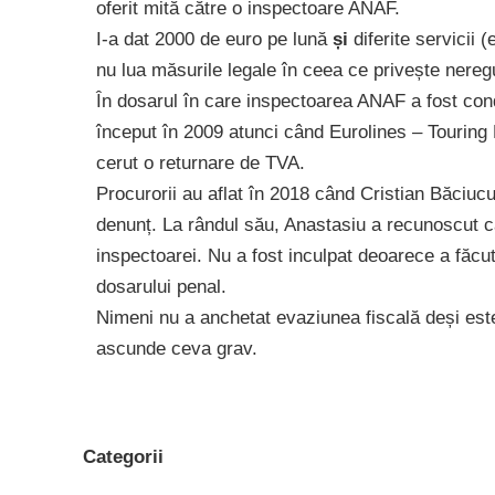
oferit mită către o inspectoare ANAF.
I-a dat 2000 de euro pe lună
și
diferite servicii (
nu lua măsurile legale în ceea ce privește neregu
În dosarul în care inspectoarea ANAF a fost co
început în 2009 atunci când Eurolines – Tourin
cerut o returnare de TVA.
Procurorii au aflat în 2018 când Cristian Băciucu
denunț. La rândul său, Anastasiu a recunoscut ca
inspectoarei. Nu a fost inculpat deoarece a făcu
dosarului penal.
Nimeni nu a anchetat evaziunea fiscală deși este
ascunde ceva grav.
Categorii