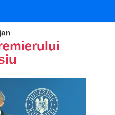
jan
remierului
siu