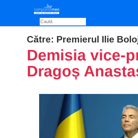
Skip
to
main
content
Către:
Premierul Ilie Bolo
Demisia vice-p
Dragoș Anasta